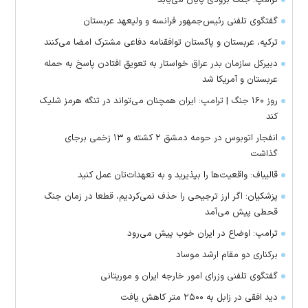
ترامپ: جنگ بزودی پایان می‌یابد
گفتگوی تلفنی رئیس‌جمهور فرانسه و ولیعهد عربستان
ترکیه، عربستان و پاکستان توافقنامه دفاعی مشترک امضا می‌کنند
دبیرکل سازمان بدر عراق خواستار به تعویق افتادن پاسخ به حمله
عربستان و آمریکا شد
روز ۱۶۰ جنگ | ترامپ: ایران همچنان می‌تواند در تنگه هرمز شلیک
کند
انفجار اتوبوس در حومه دمشق ۲ کشته و ۱۳ زخمی برجای
گذاشت
قالیباف: واقعیت‌ها را بپذیرید و به تعهدات‌تان عمل کنید
پزشکیان: اگر ارز ترجیحی را حذف نمی‌کردیم، قطعا در زمان جنگ
قحطی پیش می‌آمد
ترامپ: اوضاع در ایران خوب پیش می‌رود
برکناری دو مقام ارشد موساد
گفتگوی تلفنی وزرای امور خارجه ایران و موریتانی
دید افقی در زابل به ۲۵۰۰ متر کاهش یافت