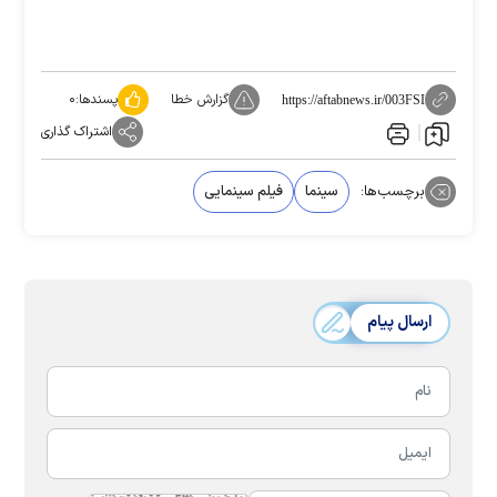
گزارش خطا
پسندها:
۰
https://aftabnews.ir/003FSI
اشتراک گذاری
برچسب‌ها:
سینما
فیلم سینمایی
ارسال پیام