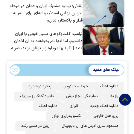
بقائی: بیانیه مشترک ایران و عمان در مرحله
تدوین نهایی است/ برنامه‌ای برای سفر به
قطر و پاکستان نداریم
ترامپ: گفت‌و‌گو‌های بسیار خوبی با ایران
داشتیم، اما آنها نمی‌خواهند به آن اذعان
کنند | اگر آنها دوباره زیر توافق بزنند، ضربه
سختی خواهند خورد
لینک های مفید
دانلود اهنگ
خرید بیت کوین
پنجره دوجداره
راز بقا
نمایندگی مجاز بوش
دانلود آهنگ رز‌ موزیک
دانلود آهنگ جدید
آلپاری
دانلود اهنگ
رزرو هتل خارجی
نکسو رمزارزی نوآور
مسموم سازی آدرس های ارز دیجیتال
ریپل در مسیر رشد