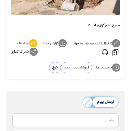
منبع:
خبرگزاری ایسنا
گزارش خطا
پسندها:
۰
https://aftabnews.ir/003FXR
اشتراک گذاری
برچسب‌ها:
فرونشست زمین
کرج
ارسال پیام