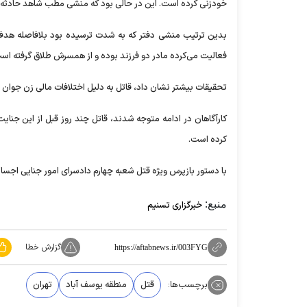
خودزنی کرده است. این در حالی بود که منشی مطب شاهد حادثه 
بدین ترتیب منشی دفتر که به شدت ترسیده بود بلافاصله هدف
فعالیت می‌کرده مادر دو فرزند بوده و از همسرش طلاق گرفته اس
تحقیقات بیشتر نشان داد، قاتل به دلیل اختلافات مالی زن جوان ر
کارآگاهان در ادامه متوجه شدند، قاتل چند روز قبل از این جنا
کرده است.
با دستور بازپرس ویژه قتل شعبه چهارم دادسرای امور جنایی اجساد 
منبع:
خبرگزاری تسنیم
گزارش خطا
https://aftabnews.ir/003FYG
برچسب‌ها:
قتل
منطقه یوسف آباد
تهران