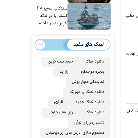
مانده‌ایم، به‌خاطر
سنتکام: مسیر ۴۸
مردم ایران است
کشتی را در تنگه
در مطب
هرمز تغییر دادیم
لینک های مفید
 تهدید
دانلود اهنگ
خرید بیت کوین
پنجره دوجداره
راز بقا
نمایندگی مجاز بوش
دانلود آهنگ رز‌ موزیک
دانلود آهنگ جدید
آلپاری
ک گذاری
دانلود اهنگ
رزرو هتل خارجی
نکسو رمزارزی نوآور
مسموم سازی آدرس های ارز دیجیتال