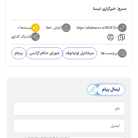
منبع:
خبرگزاری ایسنا
گزارش خطا
پسندها:
۰
https://aftabnews.ir/003FZw
اشتراک گذاری
برچسب‌ها:
میخائیل اولیانوف
شورای حکام آژانس
برجام
ارسال پیام