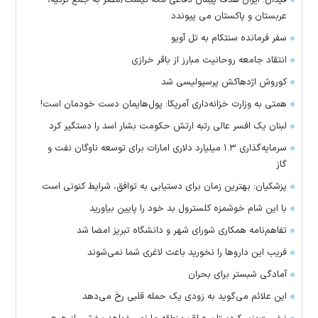
فیدان: ایران هدف پیمان دفاعی مکه نیست/مصر به جمع ترکیه،
عربستان و پاکستان می پیوندد
سفر فرمانده سنتکام به تل آویو
انتقاد جامعه روحانیت مبارز از باقر خرازی
کوروش اژدهاکش پرسپولیسی شد
همتی به وزارت خزانه‌داری آمریکا: پول‌هایمان دست خودمان است!
لبنان یک افسر عالی رتبه ارتش حکومت بشار اسد را دستگیر کرد
سرمایه‌گذاری ۱.۳ میلیارد دلاری امارات برای توسعه ناوگان نفت و
گاز
پزشکیان: بهترین زمان برای دستیابی به توافق، شرایط کنونی است
با این شام خوشمزه کلسترول بد خود را پایین بیاورید
تفاهم‌نامه همکاری شورای شهر و دانشگاه تبریز امضا شد
فریب این دارو‌ها را نخورید باعث لاغری شما نمی‌شوند
آمادگی شبستر برای بحران
این علائم می‌گوید به زودی یک حمله قلبی رخ می‌دهد