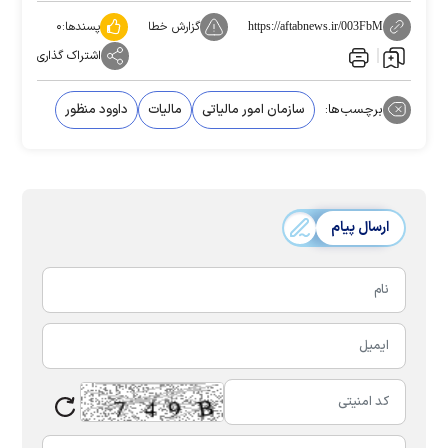
گزارش خطا
پسندها:
۰
https://aftabnews.ir/003FbM
اشتراک گذاری
برچسب‌ها:
سازمان امور مالیاتی
مالیات
داوود منظور
ارسال پیام