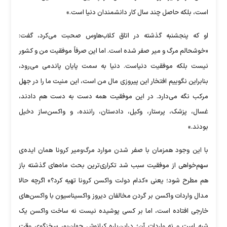
است، بلکه حاصل چند سال کار دانشمندان دنیا است.»
او که پنجشنبه گذشته در اتاق کلاب‌هاوس صحبت می‌کرد، گفت:
«خوشحالم مرگ و میر صفر شده است. اما این صرفاً موفقیت من و کشور
نیست بلکه موفقیت دنیاست. دنیا به سمت پایان پاندمی می‌رود،
بنابراین نگوییم افتخار این پیروزی مال من است، این منیت ما را در جهل
مرکب نگه می‌دارد. در این موفقیت همه دست به دست هم دادند،
غسال، پزشک، پرستار، وکیل، دادستان، راننده، و واکسن‌ساز دخیل
بودند.»
با این وجود همزمان با صفر شدن موارد مرگ‌ومیر کرونا همان ایده‌ی
سهم‌خواهی از موفقیت سبب شد تکراری‌ترین بحث ماه‌های گذشته باز
هم مطرح شود؛ یعنی «کدام دولت واکسن کرونا تهیه کرد؟» اگرچه حالا
مدال واردات واکسن بر گردن مخالفان دیروز واکسیناسیون با واکسن‌های
خارجی افتاده است، اما بر کسی پوشیده نیست نه ساخت واکسن یک
شبه است و نه واردات آن؛ دراین‌باره کیانوش جهان‌پور سخنگوی وقت