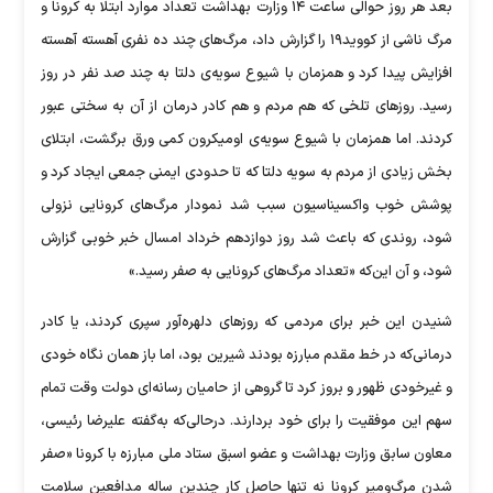
بعد هر روز حوالی ساعت ۱۴ وزارت بهداشت تعداد موارد ابتلا به کرونا و
مرگ ناشی از کووید۱۹ را گزارش داد، مرگ‌های چند ده نفری آهسته آهسته
افزایش پیدا کرد و همزمان با شیوع سویه‌ی دلتا به چند صد نفر در روز
رسید. روز‌های تلخی که هم مردم و هم کادر درمان از آن به سختی عبور
کردند. اما همزمان با شیوع سویه‌ی اومیکرون کمی ورق برگشت، ابتلای
بخش زیادی از مردم به سویه دلتا که تا حدودی ایمنی جمعی ایجاد کرد و
پوشش خوب واکسیناسیون سبب شد نمودار مرگ‌های کرونایی نزولی
شود، روندی که باعث شد روز دوازدهم خرداد امسال خبر خوبی گزارش
شود، و آن این‌که «تعداد مرگ‌های کرونایی به صفر رسید.»
شنیدن این خبر برای مردمی که روز‌های دلهره‌آور سپری کردند، یا کادر
درمانی‌که در خط مقدم مبارزه بودند شیرین بود، اما باز همان نگاه خودی
و غیرخودی ظهور و بروز کرد تا گروهی از حامیان رسانه‌ای دولت وقت تمام
سهم این موفقیت را برای خود بردارند. درحالی‌که به‌گفته علیرضا رئیسی،
معاون سابق وزارت بهداشت و عضو اسبق ستاد ملی مبارزه با کرونا «صفر
شدن مرگ‌ومیر کرونا نه تنها حاصل کار چندین ساله مدافعین سلامت