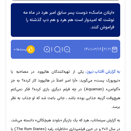
«ایلان ماسک» دوست پسر سابق امبر هرد در ماه مه
نوشت که امیدوار است هم هرد و هم دپ گذشته را
فراموش کنند.
۱۴۰۱/۰۳/۱۶
۲۱:۲۱
پسندها:
۰
به گزارش آفتاب نیوز،
یکی از تهیه‌کنندگان هالیوود در مصاحبه با
«نیویورک پست» می‌گوید: «آیا امبر اصلاً در هالیوود کار کرده؟ به جز
«آکوامن» (Aquaman) در چه فیلم دیگری بازی کرده؟ فکر نمی‌کنم
هیچ‌وقت گزینه جذابی بوده باشد ، جانی باعث شد که او جذاب به نظر
برسد.
به گزارش سینماناب، هرد که یک بازیگر «بلوند هیچکاکی» دانسته می‌شد،
در سال ۲۰۱۱ و در حین فیلمبرداری «خاطرات رام» (The Rum Diaries) با