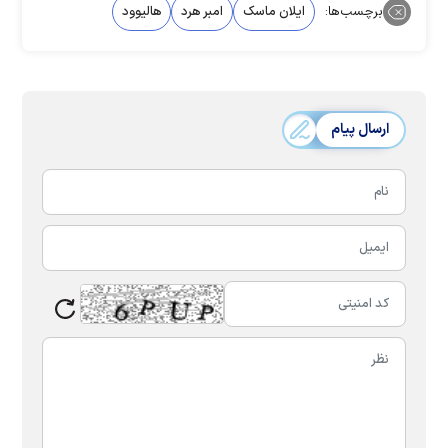
برچسب‌ها:
ایلان ماسک
امبر هرد
هالیوود
ارسال پیام