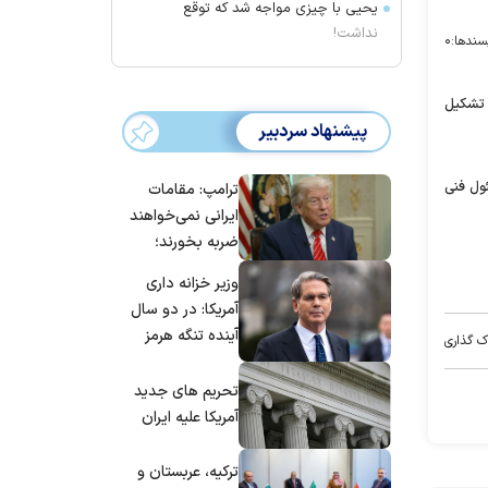
یحیی با چیزی مواجه شد که توقع
نداشت!
سندها:
۰
ان تشکیل
پیشنهاد سردبیر
ول فنی
ترامپ: مقامات
ایرانی نمی‌خواهند
ضربه بخورند؛
می‌خواهند به
وزیر خزانه داری
توافق برسند
آمریکا: در دو سال
آینده تنگه هرمز
ک گذاری
بی‌اهمیت خواهد
شد
تحریم های جدید
آمریکا علیه ایران
ترکیه، عربستان و