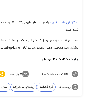
به گزارش آفتاب نیوز،
رئیس سازمان 
شده است.
خداییان گفت: علاوه بر ارسال گزارش این ساخت و ساز غیرمجاز 
بخشداری و همچنین دهیار روستای سالدوزکلا را به مراجع قضایی 
منبع:
باشگاه خبرنگاران جوان
گزارش خطا
https://aftabnews.ir/003FfH
برچسب‌ها:
قوه قضائیه
روستای سالدوزکلا
استان م