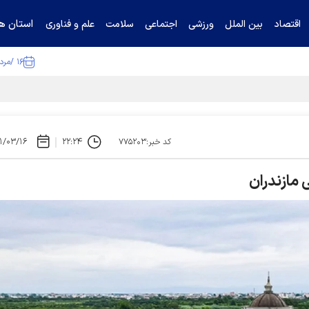
استان ها
اقتصاد
بین الملل
ورزشی
اجتماعی
سلامت
علم و فناوری
۱۶ /مرداد /۱۴۰۵
ا تکذیب کرد
۱/۰۳/۱۶
۲۲:۲۴
کد خبر:۷۷۵۲۰۳
 مازندران