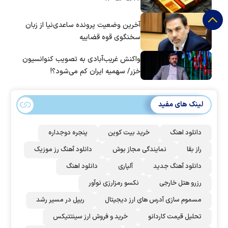
آخرین وضعیت پرونده ساعدی‌نیا از زبان
سخنگوی قوه قضاییه
واکنش غریب‌آبادی به تصویب کنوانسیون
خزر/ سهمیه ایران کم می‌شود؟!
لینک های مفید
دانلود اهنگ
خرید بیت کوین
پنجره دوجداره
راز بقا
نمایندگی مجاز بوش
دانلود آهنگ رز‌ موزیک
دانلود آهنگ جدید
آلپاری
دانلود اهنگ
رزرو هتل خارجی
نکسو رمزارزی نوآور
مسموم سازی آدرس های ارز دیجیتال
ریپل در مسیر رشد
تحلیل قیمت کاردانو
خرید و فروش ارز سینتتیکس