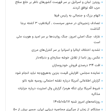
رویترز: لبنان و اسرائیل بر سر فهرست کشور‌های ناظر بر خلع سلاح
حزب الله توافق کردند
اتهام بزرگ و جنجالی به رئیس فیفا
تصادف زنجیره‌ای در محور سرمست ـ گیلانغرب ۳ کشته برجا
گذاشت
عارف: جنگ اصلی امروز، جنگ روایت‌ها بر سر امید و هویت ملی
است
تشدید اختلاف ایتالیا و اسپانیا بر سر کنترل‌های مرزی
عکس روز ناسا از تقابل خوشه ستاره‌ای و دنباله‌دار
افت ۳۴ درصدی فروش خودروسازان
نماینده مجلس: افزایش قیمت بنزین به‌هیچ‌وجه نباید انجام شود
گزارش اطلاعاتی آمریکا درباره نقشه احتمالی روسیه علیه ناتو
شروط آمریکا برای تنگه هرمز/ گزارش وال استریت درباره جزئیات
مذاکره
روزنامه‌های امروز شنبه ۱۴۰۵/۰۵/۱۷
سنتکام: از زمان از سرگیری محاصره دریایی ایران، مسیر بیش از ۵۰