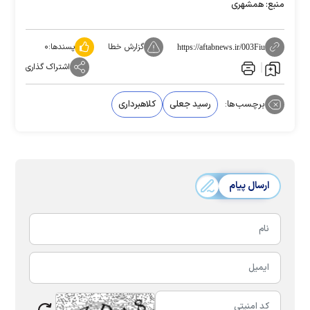
منبع: همشهری
گزارش خطا
پسندها:
۰
https://aftabnews.ir/003Fiu
اشتراک گذاری
برچسب‌ها:
رسید جعلی
کلاهبرداری
ارسال پیام