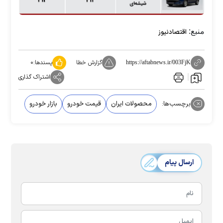
منبع:
اقتصادنیوز
گزارش خطا
پسندها:
۰
https://aftabnews.ir/003FjK
اشتراک گذاری
برچسب‌ها:
محصولات ایران
قیمت خودرو
بازار خودرو
ارسال پیام