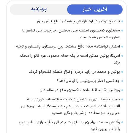
پربازدید
آخرین اخبار
توضیح توانیر درباره افزایش چشمگیر مبلغ قبض برق
سخنگوی کمیسیون امنیت ملی مجلس: چارچوب کلی تفاهم با
عمان مشخص شده است
امضای توافقنامه مکه؛ دفاع مشترک بین عربستان، پاکستان و ترکیه
آمریکا: پوتین ممکن است با یک حمله محدود، عزم ناتو را محک
بزند
پوتین و محمد بن زاید درباره اوضاع منطقه گفت‌وگو کردند
چه کسی اخبار پرسپولیس را لو می‌دهد؟
ویتامین C محافظ ماده خاکستری مغز در سالمندان
خطیب جمعه تهران: دشمن شکست مفتضحانه خورده و به
التماس افتاده؛ ادبیات باخت را هم بلد نیست!/ شاهد ترویج بی
حیایی با سواستفاده از شرایط جنگی هستیم
واکنش محمد مهاجری به اظهارات جنجالی باقر خرازی: لباس دین
را از تن بیرون کنید