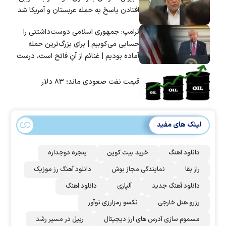
افتادن پاسخ به حمله عربستان و آمریکا شد
ترامپ: جمهوری اسلامی دوست‌داشتنی را
حسابی می‌کوبیم | برای بزرگ‌ترین حمله
آماده بودیم | غنائم از آنِ فاتح است، درست
است؟
قیمت نفت صعودی ماند؛ ۸۳ دلار
لینک های مفید
دانلود اهنگ
خرید بیت کوین
پنجره دوجداره
راز بقا
نمایندگی مجاز بوش
دانلود آهنگ رز‌ موزیک
دانلود آهنگ جدید
آلپاری
دانلود اهنگ
رزرو هتل خارجی
نکسو رمزارزی نوآور
مسموم سازی آدرس های ارز دیجیتال
ریپل در مسیر رشد