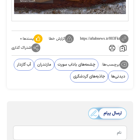
گزارش خطا
پسندها:
۰
https://aftabnews.ir/003Fkt
اشتراک گذاری
برچسب‌ها:
چشمه‌های باداب سورت
مازندران
آب گازدار
دیدنی‌ها
جاذبه‌های گردشگری
ارسال پیام