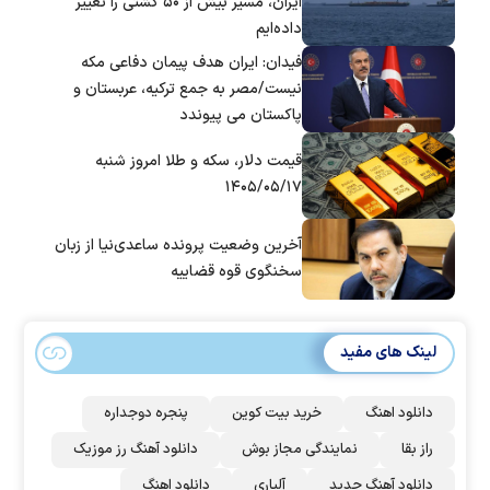
ایران، مسیر بیش از ۵۰ کشتی را تغییر
داده‌ایم
فیدان: ایران هدف پیمان دفاعی مکه
نیست/مصر به جمع ترکیه، عربستان و
پاکستان می پیوندد
قیمت دلار، سکه و طلا امروز شنبه
۱۴۰۵/۰۵/۱۷
آخرین وضعیت پرونده ساعدی‌نیا از زبان
سخنگوی قوه قضاییه
لینک های مفید
دانلود اهنگ
خرید بیت کوین
پنجره دوجداره
راز بقا
نمایندگی مجاز بوش
دانلود آهنگ رز‌ موزیک
دانلود آهنگ جدید
آلپاری
دانلود اهنگ