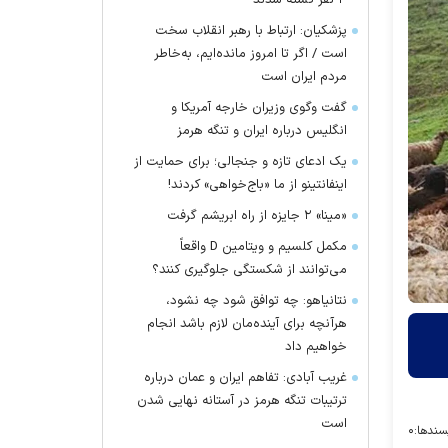
۴ نفر کشته شدند
پزشکیان: ارتباط با رهبر انقلاب سخت
است / اگر تا امروز مانده‌ایم، به‌خاطر
مردم ایران است
گفت وگوی وزیران خارجه آمریکا و
انگلیس درباره ایران و تنگه هرمز
یک ادعای تازه و جنجالی؛ برای حمایت از
اینفانتینو از ما «باج‌خواهی» کردند!
«مینا» ۲ جایزه از راه ابریشم گرفت
مکمل کلسیم و ویتامین D واقعاً
می‌توانند از شکستگی جلوگیری کنند؟
نتانیاهو: چه توافق شود چه نشود،
هرآنچه برای آینده‌مان لازم باشد انجام
خواهیم داد
غریب آبادی: تفاهم ایران و عمان درباره
ترتیبات تنگه هرمز در آستانه نهایی شدن
است
سندها:
۰