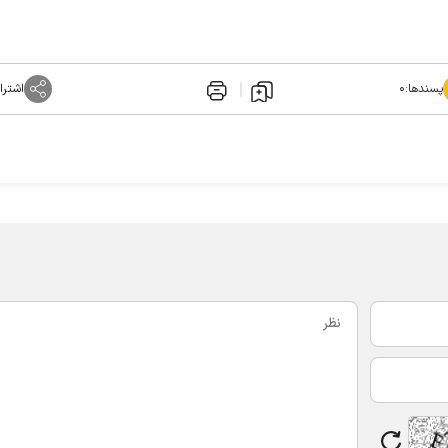
پسندها:
۰
اشترا