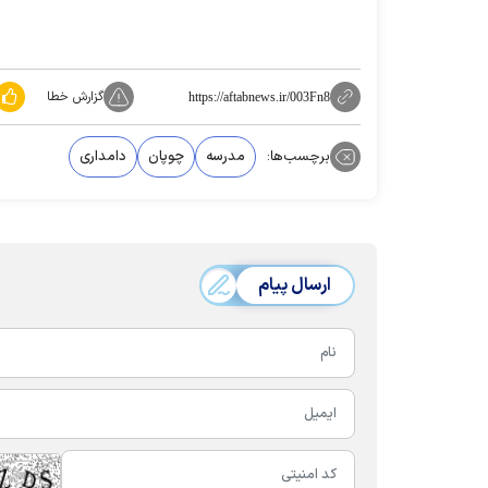
گزارش خطا
https://aftabnews.ir/003Fn8
برچسب‌ها:
مدرسه
چوپان
دامداری
ارسال پیام