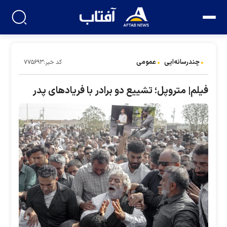
چندرسانه‌ایی
عمومی
کد خبر:۷۷۵۶۹۳
فیلم| متروپل؛ تشییع دو برادر با فریاد‌های پدر