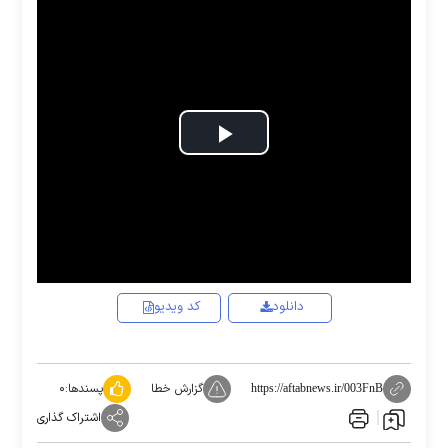
Play
Video
دانلود
کد ویدیو
گزارش خطا
پسندها:
۰
https://aftabnews.ir/003FnB
اشتراک گذاری