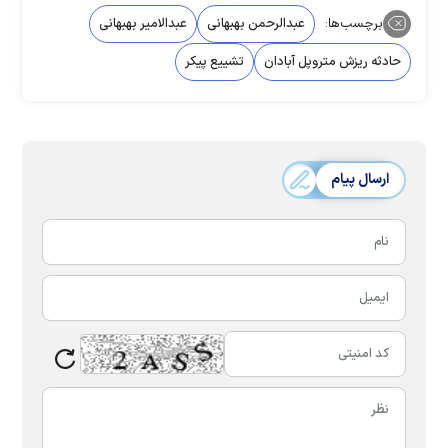
برچسب‌ها:
عبدالرحمن بهبهانی
عبدالامیر بهبهانی
حادثه ریزش متروپل آبادان
تشییع پیکر
ارسال پیام