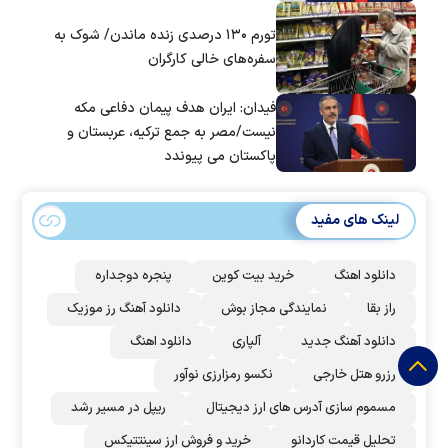
تورم ۱۳۰ درصدی زنده ماندن/ شوک به
سفره‌های خالی کارگران
فیدان: ایران هدف پیمان دفاعی مکه
نیست/مصر به جمع ترکیه، عربستان و
پاکستان می پیوندد
لینک های مفید
دانلود اهنگ
خرید بیت کوین
پنجره دوجداره
راز بقا
نمایندگی مجاز بوش
دانلود آهنگ رز‌ موزیک
دانلود آهنگ جدید
آلپاری
دانلود اهنگ
رزرو هتل خارجی
نکسو رمزارزی نوآور
مسموم سازی آدرس های ارز دیجیتال
ریپل در مسیر رشد
تحلیل قیمت کاردانو
خرید و فروش ارز سینتتیکس