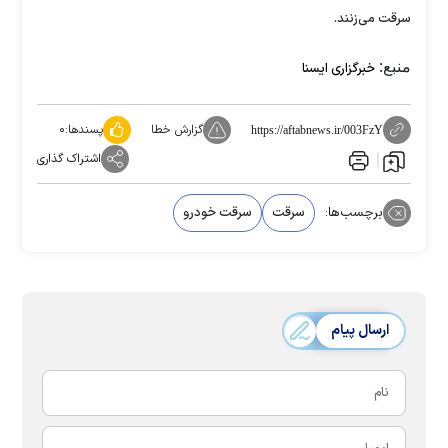
سرقت می‌زنند.
منبع:
خبرگزاری ایسنا
گزارش خطا
پسندها:
۰
https://aftabnews.ir/003FzY
اشتراک گذاری
برچسب‌ها:
سرقت
سرقت خودرو
ارسال پیام