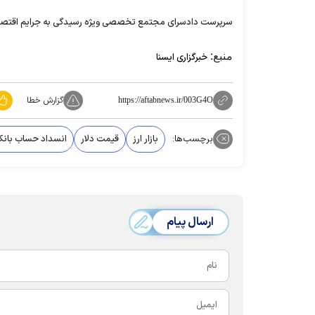
سرپرست دادسرای مجتمع تخصصی ویژه رسیدگی به جرایم اقتصادی در پایان گفت: در سال جا
منبع:
خبرگزاری ایسنا
گزارش خطا
https://aftabnews.ir/003G4O
برچسب‌ها:
بازار ارز
قیمت دلار
انسداد حساب بانک
ارسال پیام