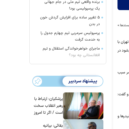
برنده واقعی تیم ملی در جام جهانی
یک پرسپولیسی بود!
۵ تغییر ساده برای افزایش گردش خون
در بدن
سندها:
۰
پرسپولیس سرمربی تیم چهارم جدول را
به خدمت گرفت
ران با
ماجرای خواهرخواندگی استقلال و تیم
شود در
افغانستانی چه بود؟
مر سبب
پیشنهاد سردبیر
 و گفت:
پزشکیان: ارتباط با
رهبر انقلاب سخت
است / اگر تا امروز
یدرها و
مانده‌ایم، به‌خاطر
بقائی: بیانیه
مردم ایران است