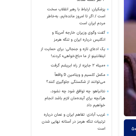
۴ نفر کشته شدند
پزشکیان: ارتباط با رهبر انقلاب سخت
است / اگر تا امروز مانده‌ایم، به‌خاطر
مردم ایران است
گفت وگوی وزیران خارجه آمریکا و
انگلیس درباره ایران و تنگه هرمز
یک ادعای تازه و جنجالی؛ برای حمایت از
اینفانتینو از ما «باج‌خواهی» کردند!
«مینا» ۲ جایزه از راه ابریشم گرفت
مکمل کلسیم و ویتامین D واقعاً
می‌توانند از شکستگی جلوگیری کنند؟
نتانیاهو: چه توافق شود چه نشود،
هرآنچه برای آینده‌مان لازم باشد انجام
خواهیم داد
غریب آبادی: تفاهم ایران و عمان درباره
ترتیبات تنگه هرمز در آستانه نهایی شدن
است
ی مجتمع تخصصی ویژه رسیدگی به جرایم اقتصادی از انسداد بیش از پنج هزار حساب بانکی و دستگیری حدود ۵۰