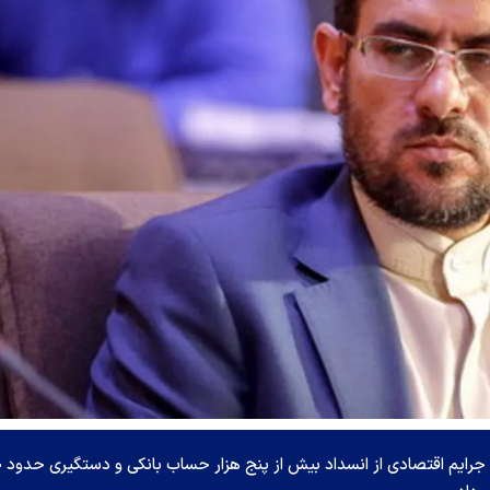
سرپرست دادسرا