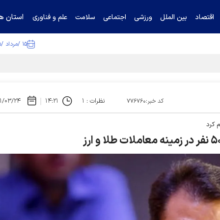
استان ها
اقتصاد
بین الملل
ورزشی
اجتماعی
سلامت
علم و فناوری
۱۵ /مرداد /۱۴۰۵
ا تکذیب کرد
نظرات : ۱
۱۴:۲۱
۱/۰۳/۲۴
کد خبر:۷۷۶۷۶۰
 کرد