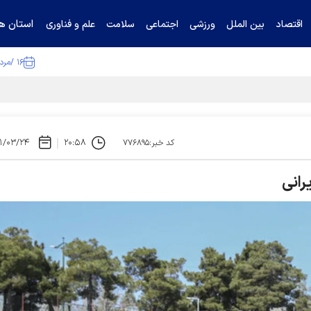
استان ها
اقتصاد
بین الملل
ورزشی
اجتماعی
سلامت
علم و فناوری
۱۶ /مرداد /۱۴۰۵
ا تکذیب کرد
۱/۰۳/۲۴
۲۰:۵۸
کد خبر:۷۷۶۸۹۵
رانی