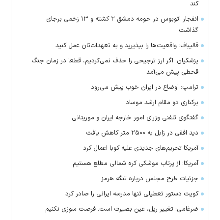
کند
انفجار اتوبوس در حومه دمشق ۲ کشته و ۱۳ زخمی برجای
گذاشت
قالیباف: واقعیت‌ها را بپذیرید و به تعهدات‌تان عمل کنید
پزشکیان: اگر ارز ترجیحی را حذف نمی‌کردیم، قطعا در زمان جنگ
قحطی پیش می‌آمد
ترامپ: اوضاع در ایران خوب پیش می‌رود
برکناری دو مقام ارشد موساد
گفتگوی تلفنی وزرای امور خارجه ایران و موریتانی
دید افقی در زابل به ۲۵۰۰ متر کاهش یافت
آمریکا تحریم‌های جدیدی علیه کوبا اعمال کرد
آمریکا: از پرتاب موشکی کره شمالی مطلع هستیم
جزئیات طرح مجلس درباره تنگه هرمز
کویت دستور تعطیلی تنها مدرسه ایرانی را صادر کرد
ضرغامی: تغییر ریل، عین بصیرت است. فرصت سوزی نکنیم