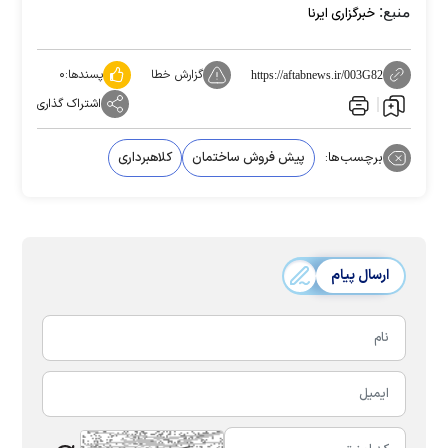
منبع:
خبرگزاری ایرنا
گزارش خطا
پسندها:
۰
https://aftabnews.ir/003G82
اشتراک گذاری
برچسب‌ها:
پیش فروش ساختمان
کلاهبرداری
ارسال پیام