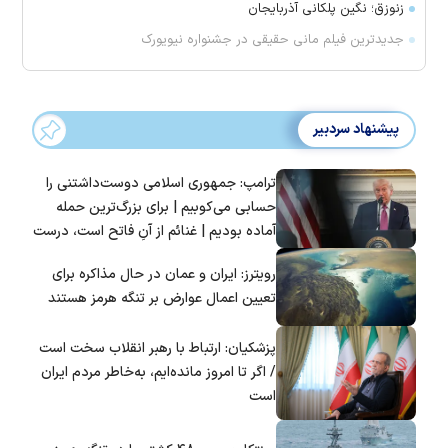
زنوزق؛ نگین پلکانی آذربایجان
جدیدترین فیلم مانی حقیقی در جشنواره نیویورک
پیشنهاد سردبیر
ترامپ: جمهوری اسلامی دوست‌داشتنی را
حسابی می‌کوبیم | برای بزرگ‌ترین حمله
آماده بودیم | غنائم از آنِ فاتح است، درست
است؟
رویترز: ایران و عمان در حال مذاکره برای
تعیین اعمال عوارض بر تنگه هرمز هستند
پزشکیان: ارتباط با رهبر انقلاب سخت است
/ اگر تا امروز مانده‌ایم، به‌خاطر مردم ایران
است