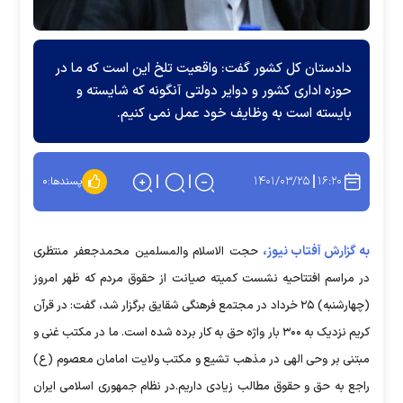
دادستان کل کشور گفت: واقعیت تلخ این است که ما در
حوزه اداری کشور و دوایر دولتی آنگونه که شایسته و
بایسته است به وظایف خود عمل نمی کنیم.
۱۴۰۱/۰۳/۲۵
۱۶:۲۰
پسندها:
۰
به گزارش آفتاب نیوز،
حجت الاسلام والمسلمین محمدجعفر منتظری
در مراسم افتتاحیه نشست کمیته صیانت از حقوق مردم که ظهر امروز
(چهارشنبه) ۲۵ خرداد در مجتمع فرهنگی شقایق برگزار شد، گفت: در قرآن
کریم نزدیک به ۳۰۰ بار واژه حق به کار برده شده است. ما در مکتب غنی و
مبتنی بر وحی الهی در مذهب تشیع و مکتب ولایت امامان معصوم (ع)
راجع به حق و حقوق مطالب زیادی داریم.در نظام جمهوری اسلامی ایران