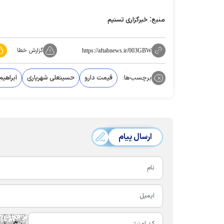
منبع:
خبرگزاری تسنیم
گزارش خطا
https://aftabnews.ir/003GBW
برچسب‌ها:
قیمت دارو
حسینعلی شهریاری
ابراهیم
ارسال پیام