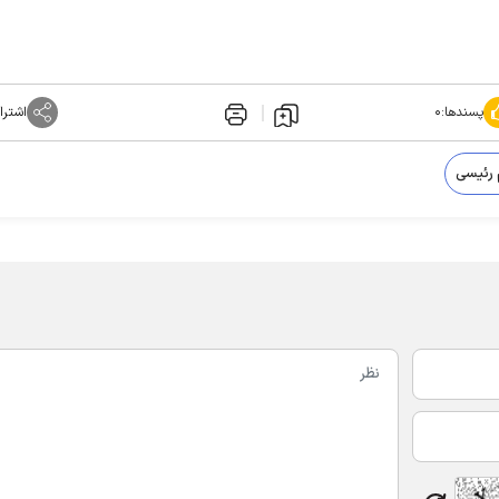
پسندها:
۰
اشترا
 رئیسی