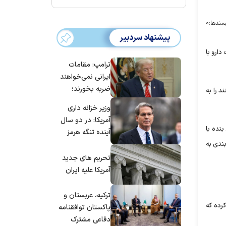
سندها:
۰
پیشنهاد سردبیر
دارو با
ترامپ: مقامات
ایرانی نمی‌خواهند
ضربه بخورند؛
داشتند را به
می‌خواهند به
وزیر خزانه داری
توافق برسند
آمریکا: در دو سال
نده با
آینده تنگه هرمز
این جمع‌بندی به
بی‌اهمیت خواهد
شد
تحریم های جدید
آمریکا علیه ایران
ترکیه، عربستان و
رده که
پاکستان توافقنامه
دفاعی مشترک