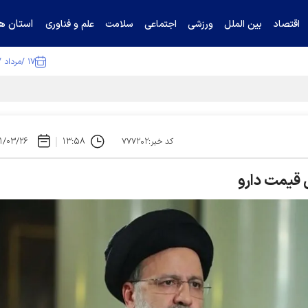
استان ها
اقتصاد
بین الملل
ورزشی
اجتماعی
سلامت
علم و فناوری
۱۷ /مرداد /۱۴۰۵
ا تکذیب کرد
۱/۰۳/۲۶
۱۳:۵۸
کد خبر:۷۷۷۲۰۲
 قیمت دارو