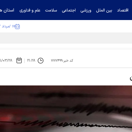
استان ها
اقتصاد
بین الملل
ورزشی
اجتماعی
سلامت
علم و فناوری
۱۷ /مرداد /۱۴۰۵
تیناف / گل‌گهر با تراکتور و سپاهان هم امتیاز شد
۱/۰۳/۲۸
۲۱:۲۸
کد خبر:۷۷۷۴۹۹