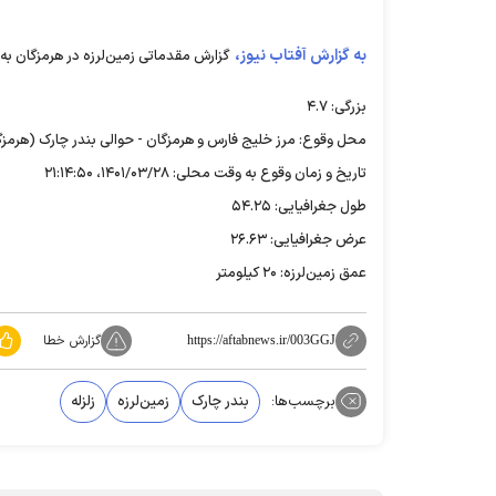
به گزارش آفتاب نیوز،
گزارش مقدماتی زمین‌لرزه در هرمزگان به
بزرگی: ۴.۷
محل وقوع: مرز خلیج فارس و هرمزگان - حوالی بندر چارک (هرمزگ
تاریخ و زمان وقوع به وقت محلی: ۱۴۰۱/۰۳/۲۸، ۲۱:۱۴:۵۰
طول جغرافیایی: ۵۴.۲۵
عرض جغرافیایی: ۲۶.۶۳
عمق زمین‌لرزه: ۲۰ کیلومتر
گزارش خطا
https://aftabnews.ir/003GGJ
برچسب‌ها:
بندر چارک
زمین‌لرزه
زلزله