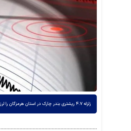
زلزله ۴.۷ ریشتری بندر چارک در استان هرمزگان را لرزاند.