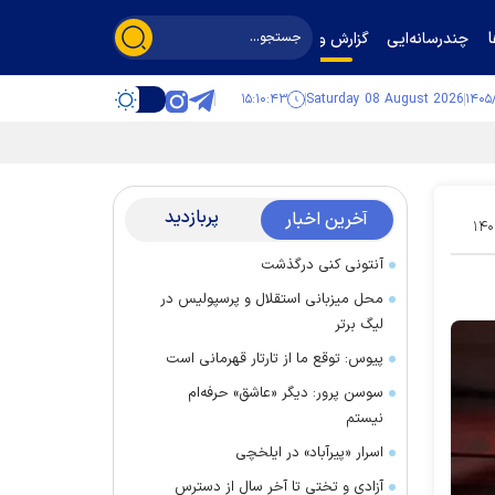
چندرسانه‌ایی
گزارش و گفت‌وگو
۱۵:۱۰:۴۳
Saturday 08 August 2026
پربازدید
آخرین اخبار
۱۴۰
آنتونی کنی درگذشت
محل میزبانی استقلال و پرسپولیس در
لیگ برتر
پیوس: توقع ما از تارتار قهرمانی است
سوسن پرور: دیگر «عاشق» حرفه‌ام
نیستم
اسرار «پیرآباد» در ایلخچی
آزادی و تختی تا آخر سال از دسترس