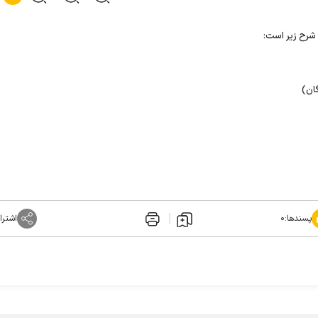
 شرح زیر است:
ان)
پسندها:
۰
اشترا