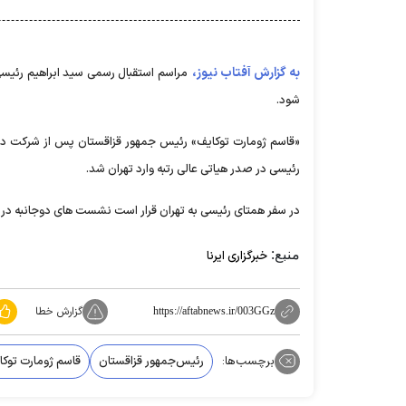
به گزارش آفتاب نیوز،
مراسم استقبال رسمی سید ابراهیم رئیسی
شود.
«قاسم ژومارت توکایف» رئیس جمهور قزاقستان پس از شرکت در
رئیسی در صدر هیاتی عالی رتبه وارد تهران شد.
در سفر همتای رئیسی به تهران قرار است نشست های دوجانبه در س
منبع:
خبرگزاری ایرنا
گزارش خطا
https://aftabnews.ir/003GGz
برچسب‌ها:
رئیس‌جمهور قزاقستان
قاسم ژومارت توکا