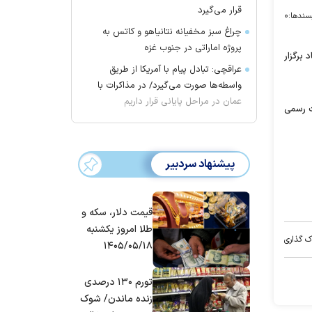
قرار می‌گیرد
سندها:
۰
چراغ سبز مخفیانه نتانیاهو و کاتس به
پروژه اماراتی در جنوب غزه
برگزار
عراقچی: تبادل پیام با آمریکا از طریق
واسطه‌ها صورت می‌گیرد/ در مذاکرات با
عمان در مراحل پایانی قرار داریم
ت رسمی
پیشنهاد سردبیر
قیمت دلار، سکه و
طلا امروز یکشنبه
ک گذاری
۱۴۰۵/۰۵/۱۸
تورم ۱۳۰ درصدی
زنده ماندن/ شوک