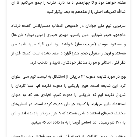
هفتم خواهد بود و تا چهاردهم ادامه دارد. نفرات را جمع می‌کنیم تا ان
شاالله تمرینات اصلی را از هفدهم به بعد برگزار کنیم.
سرمربی تیم ملی جوانان در خصوص انتخاب دستیارانش گفت: فرشاد
ماجدی، حیدر شریفی، امین راستی، مهدی حیدری (مربی دروازه بان ها)
و مسعود مومنی (مربیبدنساز) خواهند بود. این افراد مورد تایید من
هستند و ان‌ها را معرفی کردم. هنوز قرارداد امضا نشده است. کمیته فنی از
نظر فنی، اخلاقی و موارد مدنظر خودشان، تایید و انتخاب کرد.
وی در مورد شایعه دعوت ۱۳ بازیکن از استقلال به لیست تیم ملی، عنوان
کرد: این شایعه است. هیچ بازیکنی را دعوت نکرده ام. اصلا کارمان را
شروع نکرده ایم که بازیکنی را دعوت کنیم. افرادی هم که به عنوان
استعداد یابی می‌آیند را کمیته جوانان دعوت کرده است. در استان‌های
مختلف تیم‌های استعداد یابی هستند که ۸ هزار بازیکن را دیده اند و الان
به ۲۰۰ نفر رسیده اند. اسامی آن‌ها را به ما داده اند که ببینیم.
مرفاوی در مورد انتظارش از کمیته فنی فدراسیون فوتبال برای بازی‌های