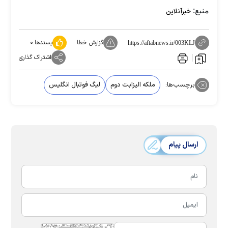
منبع:
خبرآنلاین
گزارش خطا
پسندها:
۰
https://aftabnews.ir/003KLJ
اشتراک گذاری
برچسب‌ها:
ملکه الیزابت دوم
لیگ فوتبال انگلیس
ارسال پیام