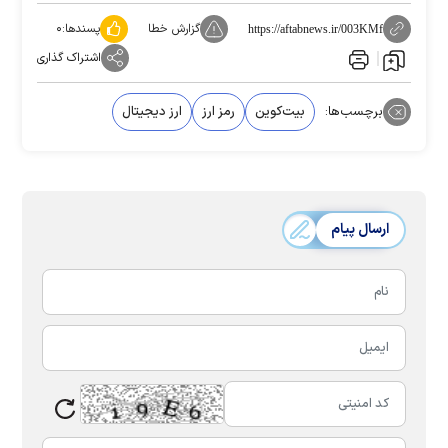
گزارش خطا
پسندها:
۰
https://aftabnews.ir/003KMf
اشتراک گذاری
برچسب‌ها:
بیت‌کوین
رمز ارز
ارز دیجیتال
ارسال پیام