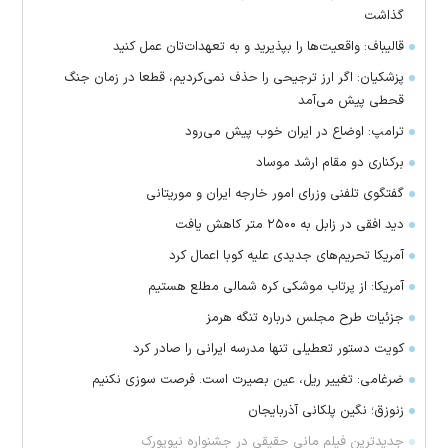
گذاشت
قالیباف: واقعیت‌ها را بپذیرید و به تعهدات‌تان عمل کنید
پزشکیان: اگر ارز ترجیحی را حذف نمی‌کردیم، قطعا در زمان جنگ
قحطی پیش می‌آمد
ترامپ: اوضاع در ایران خوب پیش می‌رود
برکناری دو مقام ارشد موساد
گفتگوی تلفنی وزرای امور خارجه ایران و موریتانی
دید افقی در زابل به ۲۵۰۰ متر کاهش یافت
آمریکا تحریم‌های جدیدی علیه کوبا اعمال کرد
آمریکا: از پرتاب موشکی کره شمالی مطلع هستیم
جزئیات طرح مجلس درباره تنگه هرمز
کویت دستور تعطیلی تنها مدرسه ایرانی را صادر کرد
ضرغامی: تغییر ریل، عین بصیرت است. فرصت سوزی نکنیم
زنوزق؛ نگین پلکانی آذربایجان
جدیدترین فیلم مانی حقیقی در جشنواره نیویورک