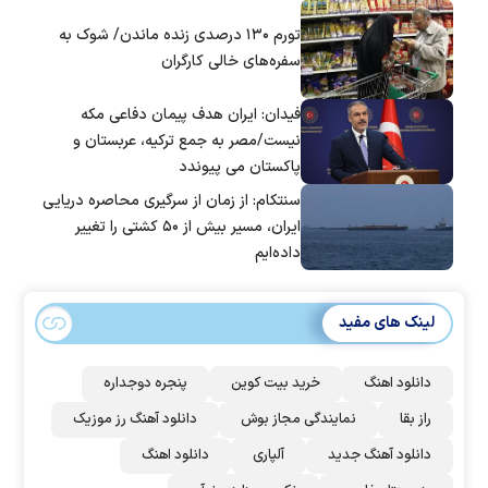
تورم ۱۳۰ درصدی زنده ماندن/ شوک به
سفره‌های خالی کارگران
فیدان: ایران هدف پیمان دفاعی مکه
نیست/مصر به جمع ترکیه، عربستان و
پاکستان می پیوندد
سنتکام: از زمان از سرگیری محاصره دریایی
ایران، مسیر بیش از ۵۰ کشتی را تغییر
داده‌ایم
لینک های مفید
دانلود اهنگ
خرید بیت کوین
پنجره دوجداره
راز بقا
نمایندگی مجاز بوش
دانلود آهنگ رز‌ موزیک
دانلود آهنگ جدید
آلپاری
دانلود اهنگ