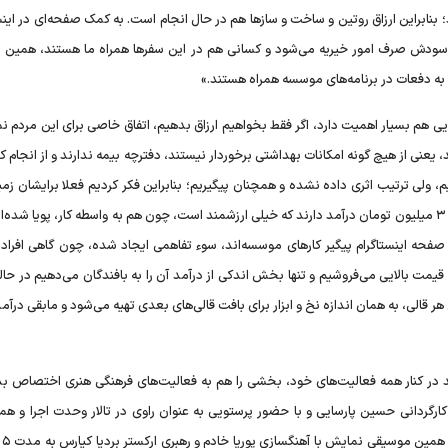
 بنابراین ارزاق روتین و ساخت و ساز‌ها هم در حال انجام است. به کمک صفحه‌ای در اینس
 و سودش صرف امور خیریه می‌شود و کسانی هم در این سفر‌ها همراه ما هستند، همین 
.. به دفعات در برنامه‌های موسسه همراه هستند.»
 هم بسیار اهمیت دارد، اگر فقط بخواهیم ارزاق بدهیم، اتفاق خاصی برای این مردم نم
 یعنی از هیچ گونه امکانات بهداشتی برخوردار نیستند، دفترچه بیمه ندارند و از انجام کا
م، ولی ترتیب اثری داده نشده و همچنان پیگیریم؛ بنابراین فکر کردیم فعلا برایشان زمین
درآمدزایی فراهم کنیم. در حال حاضر هر یک از آنان بین ۲ و نیم تا ۳ میلیون تومان درآمد دارند که خیلی ارزشمند است، چون هم به واسطه کار، پویا 
 صفحه اینستاگرام پیگیر کار‌های موسسه‌اند، سوء تفاهمی ایجاد شده، چون گاهی افراد
 قیمت بالایی می‌فروشیم و تنها بخش اندکی از درآمد آن را به بافندگان می‌دهیم در حال
ر قالی، به همان اندازه نخ و ابزار برای بافت قالی‌های بعدی تهیه می‌شود و مابقی درآم
 در کنار همه فعالیت‌های خود، بخشی را هم به فعالیت‌های فرهنگی هنری اختصاص بده
گردانی حسین پارسایی و با حضور پرستویی به عنوان راوی در تالار وحدت اجرا و همه
فروش بل