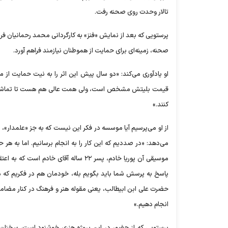
تالار وحدت روی صحنه رفت.
پرستویی که بعد از نمایش «فنز» به کارگردانی محمد رحمانیان ف
صحنه، زمینه‌ای برای حمایت از هموطنان نیازمند فراهم آورد.
او یادآوری می‌کند: «دو سال پیش این اثر را به نیت حمایت از من
قیمت بلیتش مشخص است، ولی همت عالی هم هست تا تماشاگرانی 
کنند.»
از او می‌پرسیم آیا موسسه در فکر این نیست که به جز «علمدار»
می‌دهد: «در صددیم که این کار را به انجام برسانیم. اما به هر
موسیقی آن پوریا خادم، پسر ۲۲ ساله آ
پاسخ به پرسش شما باید بگویم بله، خودمان هم در فکریم که م
حضرت علی ابن ابیطالب، یعنی مقوله هنر و فرهنگ در کنار مضامی
انجام دهیم.»