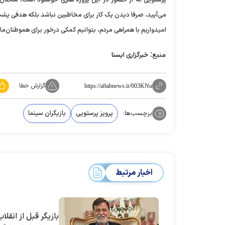
پرستویی که از حضور در این پروژه هنری خوشنود است، سخنان خو
می‌آیید، صرفا دیدن یک کار برای مخاطبین نباشد بلکه هدفی پشت
امیدواریم با همراهی مردم، بتوانیم کمکی درخور برای هموطنان‌م
منبع:
خبرگزاری ایسنا
گزارش خطا
https://aftabnews.ir/003KNu
برچسب‌ها:
پرویز پرستویی
بازیگران سینما
اخبار مرتبط
بازیگر قبل از انقلاب