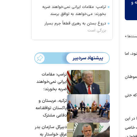
 و
ترامپ: مقامات ایرانی نمی‌خواهند ضربه
بخورند؛ می‌خواهند به توافق برسند
دروغ بستن به رهبری قطعاً جرم بسیار
بزرگی است
سندها:
۰
د، اما
پیشنهاد سردبیر
ترامپ: مقامات
موطنان
ایرانی نمی‌خواهند
ضربه بخورند؛
که حتی
می‌خواهند به
ترکیه، عربستان و
توافق برسند
پاکستان توافقنامه
دفاعی مشترک
در این
امضا می‌کنند
دبیرکل سازمان بدر
ست خاصی
عراق خواستار به