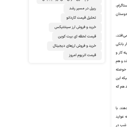
تاگرام،
ریپل در مسیر رشد
دوستان
تحلیل قیمت کاردانو
خرید و فروش ارز سینتتیکس
ی‌افتد،
قیمت لحظه ای بیت کوین
ر بانکی
خرید و فروش ارزهای دیجیتال
ه کار و
قیمت اتریوم امروز
شده‌اند و هم
 حوصله
یکه این
د هم که
ند. با
 عواید
یت آن به مناطق محروم تخصیص داده شد. امسال نیز همین موسیقی نمایش با آهنگسازی پوریا خادم و رهبری ارکستر بردیا کیارس به مدت ۵ شب در