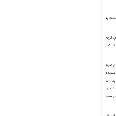
گشت به
م. گرچه
مشارکت
 توضیح
 سازنده
ت. پس در
خادمین
 موسسه