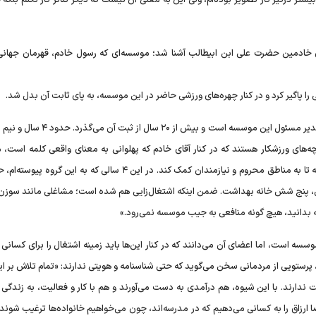
یشتر درگیر کار تصویر بوده‌ام، ولی این به معنی آن نیست که دیگر تئاتر کار نکنم بلکه 
 خادمین حضرت علی ابن ابیطالب آشنا شد؛ موسسه‌ای که رسول خادم، قهرمان جهان
ی را پاگیر کرد و در کنار چهره‌های ورزشی حاضر در این موسسه، به پای ثابت آن بدل شد.
روایت این آشنایی و همکاری را از زبان او می‌خوانیم: «آقای خادم مدیر مسئول این موسسه است 
ه‌های ورزشکار هستند که در کنار آقای خادم که پهلوانی به معنای واقعی کلمه است،
۴ تا خانه، بالای ۱۵۰ سرویس بهداشتی، پنج شش خانه بهداشت. ضمن اینکه اشتغال‌زایی هم شده است؛ مشاغلی مانند سو
م که بدانید، هیچ گونه منافعی به جیب موسسه نمی‌رود.»
سه است، اما اعضای آن می‌دانند که در کنار این‌ها باید زمینه اشتغال را برای کسانی
 پرستویی از مردمانی سخن می‌گوید که حتی شناسنامه و هویتی ندارند: «تمام تلاش بر ا
 ندارند. با این شیوه، هم درآمدی به دست می‌آورند و هم با کار و فعالیت، به زندگی 
ارزاق را به کسانی می‌دهیم که در مدرسه‌اند، چون می‌خواهیم خانواده‌ها ترغیب شوند 