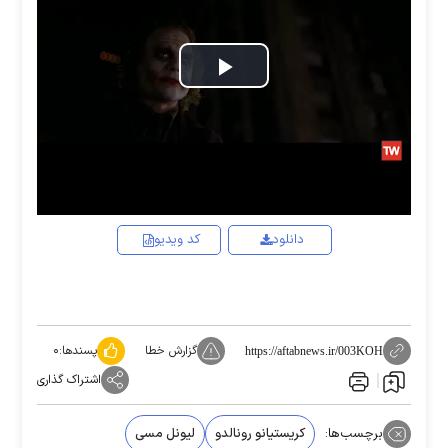
Play
Video
دانلود
کد ویدیو
گزارش خطا
پسندها:
۰
https://aftabnews.ir/003KOH
اشتراک گذاری
برچسب‌ها:
کریستیانو رونالدو
لیونل مسی