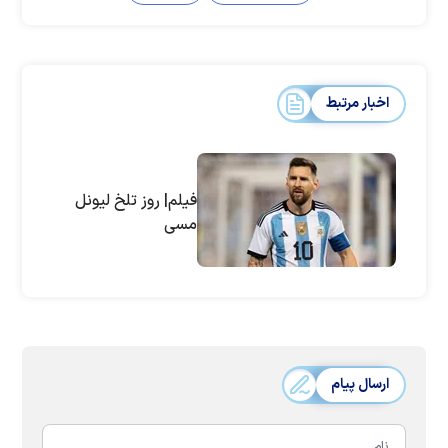
اخبار مرتبط
فیلم| روز تلخ لیونل
مسی
ارسال پیام