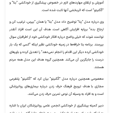
آموزش و ارتقای مهارت‌های لازم در خصوص پیشگیری از خودکشی "بتا" و
"کُگنیتو" است که اثربخشی آنها ثابت شده است.
وی درباره مدل "بِتا" توضیح داد: مدل "بتا" یا همان "بپرس، ترغیب کن و
ارجاع بده" برپایه افزایش آگاهی است. هدف آن این است افراد آنقدر
توانمند شوند که خیلی واضح درباره افکار خودکشی خود از اطرافیان سوال
بپرسند. برنامه بتا خرافه‌ها در زمینه خودکشی نظیر اینکه "کسی که یک بار
خودکشی کرده دیگر این اقدام را انجام نمی‌دهد" را تعدیل کرده و باورهای
درست را جایگزین آن می‌کند. همچنین گروه هدف این مدل همه مردم
هستند.
معصومی همچنین درباره مدل "کُگنیتو" بیان کرد که "کُگنیتو" پلتفرمی
مجازی با هدف ترویج فرهنگ حرف زدن درباره بیماری‌های روانپزشکی
است و به افراد به وسیله آن نوعی تمرین حرف زدن می‌کنند.
دبیر کمیته پیشگیری از خودکشی انجمن علمی روانپزشکان ایران با اشاره