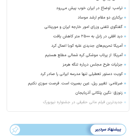
ترامپ: اوضاع در ایران خوب پیش می‌رود
برکناری دو مقام ارشد موساد
گفتگوی تلفنی وزرای امور خارجه ایران و موریتانی
دید افقی در زابل به ۲۵۰۰ متر کاهش یافت
آمریکا تحریم‌های جدیدی علیه کوبا اعمال کرد
آمریکا: از پرتاب موشکی کره شمالی مطلع هستیم
جزئیات طرح مجلس درباره تنگه هرمز
کویت دستور تعطیلی تنها مدرسه ایرانی را صادر کرد
ضرغامی: تغییر ریل، عین بصیرت است. فرصت سوزی نکنیم
زنوزق؛ نگین پلکانی آذربایجان
جدیدترین فیلم مانی حقیقی در جشنواره نیویورک
پیشنهاد سردبیر