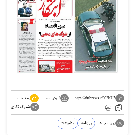
گزارش خطا
پسندها:
۰
https://aftabnews.ir/003KU5
اشتراک گذاری
برچسب‌ها:
روزنامه‌
مطبوعات