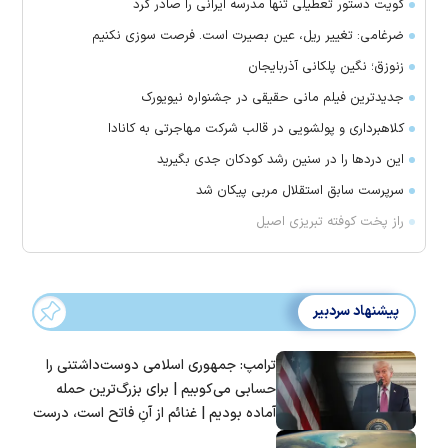
کویت دستور تعطیلی تنها مدرسه ایرانی را صادر کرد
ضرغامی: تغییر ریل، عین بصیرت است. فرصت سوزی نکنیم
زنوزق؛ نگین پلکانی آذربایجان
جدیدترین فیلم مانی حقیقی در جشنواره نیویورک
کلاهبرداری و پولشویی در قالب شرکت مهاجرتی به کانادا
این درد‌ها را در سنین رشد کودکان جدی بگیرید
سرپرست سابق استقلال مربی پیکان شد
راز پخت کوفته تبریزی اصیل
پیشنهاد سردبیر
ترامپ: جمهوری اسلامی دوست‌داشتنی را
حسابی می‌کوبیم | برای بزرگ‌ترین حمله
آماده بودیم | غنائم از آنِ فاتح است، درست
است؟