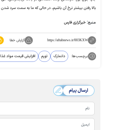
بالا رفتن بیشتر نرخ آن باشیم، در حالی که ما به سمت سرد شدن 
منبع:
خبرگزاری فارس
گزارش خطا
https://aftabnews.ir/003KXW
برچسب‌ها:
دانمارک
تورم
افزایش قیمت مواد غذا
ارسال پیام