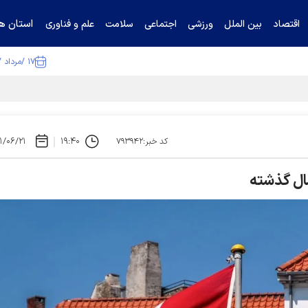
استان ها
اقتصاد
بین الملل
ورزشی
اجتماعی
سلامت
علم و فناوری
۱۷ /مرداد /۱۴۰۵
ا تکذیب کرد
۱/۰۶/۲۱
۱۹:۴۰
کد خبر:۷۹۳۹۴۲