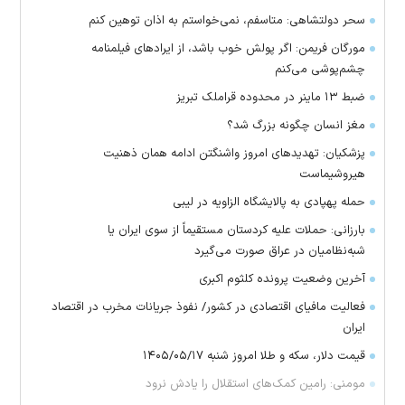
سحر دولتشاهی: متاسفم، نمی‌خواستم به اذان توهین کنم
مورگان فریمن: اگر پولش خوب باشد، از ایراد‌های فیلمنامه
چشم‌پوشی می‌کنم
ضبط ۱۳ ماینر در محدوده قراملک تبریز
مغز انسان چگونه بزرگ شد؟
پزشکیان: تهدید‌های امروز واشنگتن ادامه همان ذهنیت
هیروشیماست
حمله پهپادی به پالایشگاه الزاویه در لیبی
بارزانی: حملات علیه کردستان مستقیماً از سوی ایران یا
شبه‌نظامیان در عراق صورت می‌گیرد
آخرین وضعیت پرونده کلثوم اکبری
فعالیت مافیای اقتصادی در کشور/ نفوذ جریانات مخرب در اقتصاد
ایران
قیمت دلار، سکه و طلا امروز شنبه ۱۴۰۵/۰۵/۱۷
مومنی: رامین کمک‌های استقلال را یادش نرود