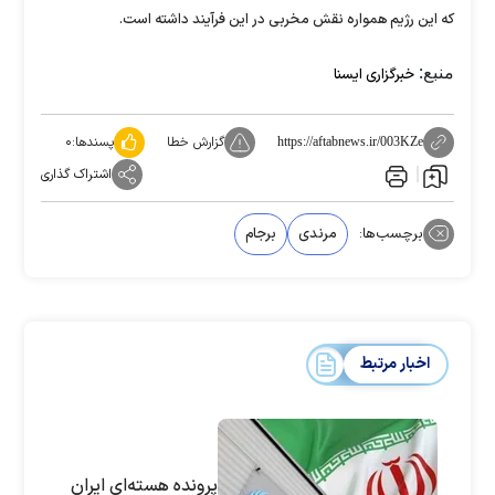
که این رژیم همواره نقش مخربی در این فرآیند داشته است.
منبع:
خبرگزاری ایسنا
گزارش خطا
پسندها:
۰
https://aftabnews.ir/003KZe
اشتراک گذاری
برچسب‌ها:
مرندی
برجام
اخبار مرتبط
پرونده هسته‌ای ایران