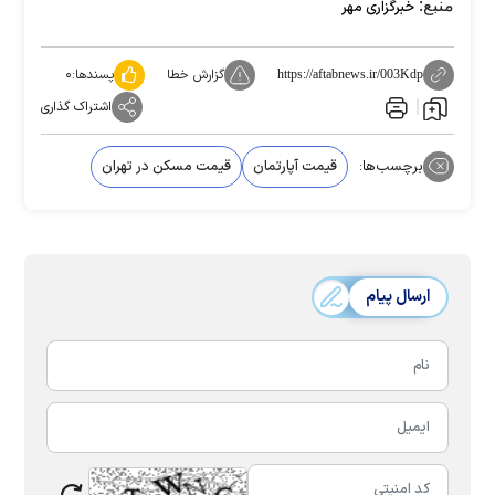
منبع:
خبرگزاری مهر
گزارش خطا
پسندها:
۰
https://aftabnews.ir/003Kdp
اشتراک گذاری
برچسب‌ها:
قیمت آپارتمان
قیمت مسکن در تهران
ارسال پیام