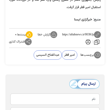
استقبال امیر قطر قرار گرفت.
منبع:
خبرگزاری ایسنا
گزارش خطا
پسندها:
۰
https://aftabnews.ir/003Kfp
اشتراک گذاری
برچسب‌ها:
امیر قطر
عبدالفتاح السیسی
ارسال پیام