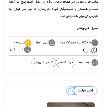
شاید جواد نکونام نیز همچون کریم باقری در دوران اسکوچیچ دو شغله
شده و همزمان با سرمربیگری فولاد خوزستان، در تیم ملی ایران نیز
کارلوس کی‌روش را همراهی کند.
منبع:
خبر ورزشی
گزارش خطا
پسندها:
۰
https://aftabnews.ir/003KiK
اشتراک گذاری
برچسب‌ها:
جواد نکونام
کارلوس کی‌روش
اخبار مرتبط