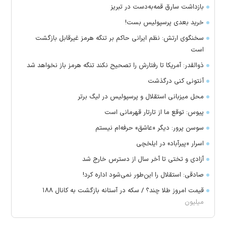
بازداشت سارق قمه‌به‌دست در تبریز
خرید بعدی پرسپولیس بست!
سخنگوی ارتش: نظم ایرانی حاکم بر تنگه هرمز غیرقابل بازگشت
است
ذوالقدر: آمریکا تا رفتارش را تصحیح نکند تنگه هرمز باز نخواهد شد
آنتونی کنی درگذشت
محل میزبانی استقلال و پرسپولیس در لیگ برتر
پیوس: توقع ما از تارتار قهرمانی است
سوسن پرور: دیگر «عاشق» حرفه‌ام نیستم
اسرار «پیرآباد» در ایلخچی
آزادی و تختی تا آخر سال از دسترس خارج شد
صادقی: استقلال را این‌طور نمی‌شود اداره کرد!
قیمت امروز طلا چند؟ / سکه در آستانه بازگشت به کانال ۱۸۸
میلیون