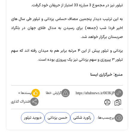
تیلور نیز در مجموع 3 مبارزه 33 امتیاز از حریفان خود گرفت.
به این ترتیب دیدار پنجمین مصاف حساس یزدانی و تیلور طی سال های
اخیر فردا شب (جمعه) برای رسیدن به مدال طلای جهان در بلگراد
صربستان برگزار خواهد شد.
یزدانی و تیلور پیش از این ۴ مرتبه برابر هم به میدان رفته اند که سهم
تیلور ۳ پیروزی و سهم یزدانی نیز یک پیروزی بوده است.
منبع:
خبرگزاری ایسنا
گزارش خطا
پسندها:
۰
https://aftabnews.ir/003KjP
اشتراک گذاری
برچسب‌ها:
رکورد شکنی
حسن یزدانی
دیوید تیلور