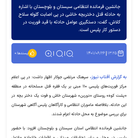
جانشین فرمانده انتظامی سیستان و بلوچستان با اشاره
به حادثه قتل دختربچه خاشی در پی اصابت گلوله سلاح
کلاش، گفت: دستگیری عوامل حادثه با قید فوریت در
دستور کار پلیس است.
۱۴۰۱/۰۶/۲۶
۱۳:۲۵
پسندها:
۰
به گزارش آفتاب نیوز،
سرهنگ مرتضی جوکار اظهار داشت: در پی اعلام
مرکز فوریت‌های پلیسی ۱۱۰ مبنی بر یک فقره قتل مسلحانه در منطقه
«پشت کوه» روستای «دوربن» شهرستان خاش و فوت یک دختر بچه در
این حادثه، بلافاصله ماموران انتظامی و کارآگاهان پلیس آگاهی شهرستان
برای بررسی موضوع به محل حادثه اعزام شدند.
جانشین فرمانده انتظامی استان سیستان و بلوچستان افزود: با حضور
پلیس در محل و برابر تحقیقات میدانی و اظهارات خانواده مقتول