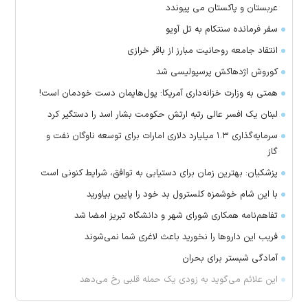
عربستان و پاکستان می پیوندد
سفر فرمانده سنتکام به تل آویو
انتقاد جامعه روحانیت مبارز از باقر خرازی
کوروش اژدهاکش پرسپولیسی شد
همتی به وزارت خزانه‌داری آمریکا: پول‌هایمان دست خودمان است!
لبنان یک افسر عالی رتبه ارتش حکومت بشار اسد را دستگیر کرد
سرمایه‌گذاری ۱.۳ میلیارد دلاری امارات برای توسعه ناوگان نفت و
گاز
پزشکیان: بهترین زمان برای دستیابی به توافق، شرایط کنونی است
با این شام خوشمزه کلسترول بد خود را پایین بیاورید
تفاهم‌نامه همکاری شورای شهر و دانشگاه تبریز امضا شد
فریب این دارو‌ها را نخورید باعث لاغری شما نمی‌شوند
آمادگی شبستر برای بحران
این علائم می‌گوید به زودی یک حمله قلبی رخ می‌دهد