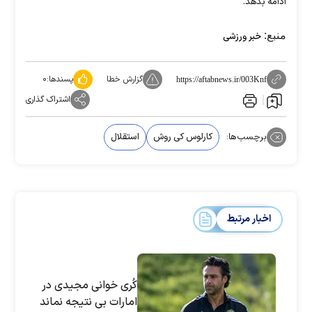
ادامه بدهد.
منبع:
خبر ورزشی
گزارش خطا
پسندها:
۰
https://aftabnews.ir/003Knf
اشتراک گذاری
برچسب‌ها:
کارلوس کی روش
استقلال
اخبار مرتبط
کُری خوانی مجیدی در
امارات بی نتیجه نماند