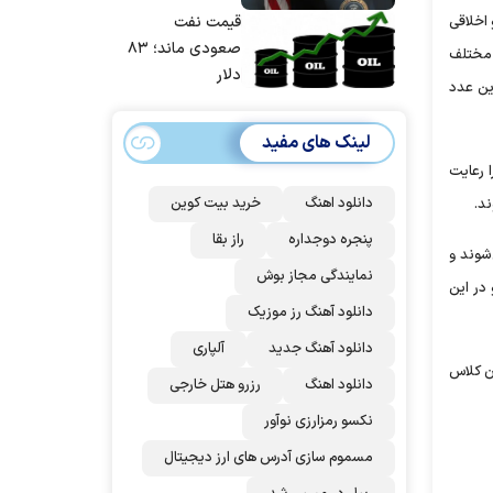
حسابی می‌کوبیم |
قیمت نفت
اخلاقی
برای بزرگ‌ترین
صعودی ماند؛ ۸۳
ط مختلف
حمله آماده بودیم
دلار
این عدد
| غنائم از آنِ فاتح
است، درست
لینک های مفید
است؟
د را رعایت
دانلود اهنگ
خرید بیت کوین
د.
پنجره دوجداره
راز بقا
شوند و
نمایندگی مجاز بوش
 برگزار می‌کنند و در این
دانلود آهنگ رز‌ موزیک
دانلود آهنگ جدید
آلپاری
ان کلاس
دانلود اهنگ
رزرو هتل خارجی
نکسو رمزارزی نوآور
مسموم سازی آدرس های ارز دیجیتال