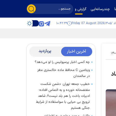
چندرسانه‌ایی
گزارش و گفت‌وگو
۱۰:۴۲:۵۰
Friday 07 August 2026
پربازدید
آخرین اخبار
۱۴۰
چه کسی اخبار پرسپولیس را لو می‌دهد؟
ویتامین C محافظ ماده خاکستری مغز
د
در سالمندان
خطیب جمعه تهران: دشمن شکست
مفتضحانه خورده و به التماس افتاده؛
ادبیات باخت را هم بلد نیست!/ شاهد
ترویج بی حیایی با سواستفاده از شرایط
جنگی هستیم