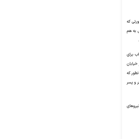
ورتی که
 به هم
ب برای
 خیابان
نطور که
 و پسر
رو‌های