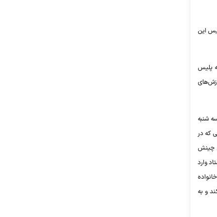
یس این
به پلیس
زش‌های
ه شنبه
ایی که در
ی چینش
اد وارد
خانواده
ند و به