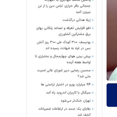
واکنش محمد مهاجری به اظهارات
جنجالی باقر خرازی: لباس دین را از تن
بیرون کنید
ژیلا هدائی درگذشت
لغو افزایش تعرفه و تصاعد پلکانی بهای
برق مشترکین کشاورزی
یونیسف: ۳۰۰ کودک طی ۳۰۰ روز آتش
بس در غزه به شهادت رسیده اند
پیش بینی هوای چهارمحال و بختیاری تا
اواسط هفته آینده
محسن رضایی دبیر شورای عالی امنیت
ملی شد؟
۹۴ میلیارد یورو در اختیار تراستی ها
سیگنال با کاربران اندروید راه آمد
تهران خنک‌تر می‌شود
بقایای یک جسد در ارتفاعات شمیرانات
کشف شد