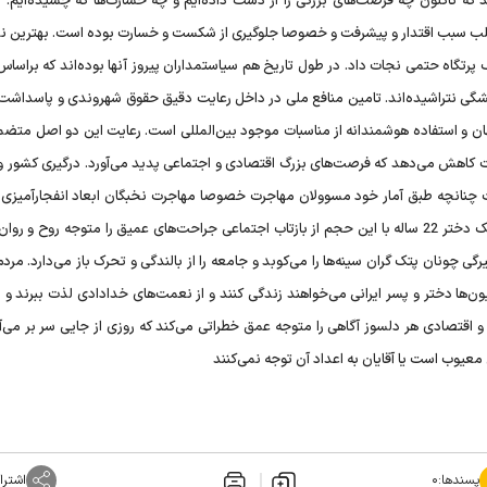
د که تاکنون چه فرصت‌های بزرگی را از دست داده‌ایم و چه خسارت‌ها که چشیده‌ایم. م
ت اغلب سبب اقتدار و پیشرفت و خصوصا جلوگیری از شکست و خسارت بوده است. بهترین نم
 پرتگاه حتمی نجات داد. در طول تاریخ هم سیاستمداران پیروز آنها بوده‌اند که براسا
گی نتراشیده‌اند. تامین منافع ملی در داخل رعایت دقیق حقوق شهروندی و پاسداشت
 جهان و استفاده هوشمندانه از مناسبات موجود بین‌المللی است. رعایت این دو اصل مت
ت کاهش می‌دهد که فرصت‌های بزرگ اقتصادی و اجتماعی پدید می‌آورد. درگیری کشور و
ست چنانچه طبق آمار خود مسوولان مهاجرت خصوصا مهاجرت نخبگان ابعاد انفجارآمیزی 
گرفته است. قطعا اشتباه می‌کنند کسانی که تصور می‌کنند مرگ یک دختر 22 ساله با این حجم از بازتاب اجتماعی جراحت‌های عمیق را متوجه روح
ی چونان پتک گران سینه‌ها را می‌کوبد و جامعه را از بالندگی و تحرک باز می‌دارد. مرد
ون‌ها دختر و پسر ایرانی می‌خواهند زندگی کنند و از نعمت‌های خدادادی لذت ببرند و
 اقتصادی هر دلسوز آگاهی را متوجه عمق خطراتی می‌کند که روزی از جایی سر بر می‌آو
یوب است یا آقایان به اعداد آن توجه نمی‌کنند
پسندها:
۰
اشترا