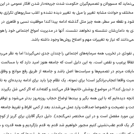
د می‌نماید که مسوولان و تصمیم‌گیران حکومت شدت جریحه‌دار شدن افکار عمومی در این ر
ی مختلف و حوادث مشابه تغییر یا میل به تغییر دیده نشده و اغلب سناریوهای تکراری به 
 شود و نقطه سر سطر، همه‌ چیز مثل گذشته ادامه پیدا کند! موفقیت نسبی و ظاهری در ا
 گردی به دامان‌شان ننشسته و نخواهد نشست. آنها در مدیریت امواج اجتماعی خود را هو
می‌دانند که نیاز به تغییرات مهم و اصلاح روش‌ها وجود داشته باشد.
 نفوذی در تخریب همه سرمایه‌های اجتماعی را چندان جدی نمی‌گیرند! اما به نظر می‌رس
 اتفاقا پرعیب و نقص است، به این دلیل است که جامعه هنوز امید دارد که با مسالمت 
تمایلات مردم در تصمیم‌ها و سیاست‌ها اصل باشد و جامعه از طریق رفع موانع و وفاق 
واقعا اعجاب‌برانگیز است! برای نمونه، یک نظام چرا باید برای ادامه پدیده‌ای به ن
د تبدیل کند؟! در موضوع پوشش خانم‌ها فکر می‌کنند و گفته‌اند که اگر کمی شل بگیرند
ه دیده‌ایم که با این همه بگیر و ببندها اوضاع حجاب روزبه‌روز بدتر می‌شود و توقف
 سماحت و نصیحت و خصوصا صداقت وارد عمل می‌شدند بعد از کمی افراط و تفریط جامعه ب
ین مورد مفصل است و در این مختصر نمی‌گنجد). دلیل دیگر آقایان برای گریز از کوچ
 اگر یک قدم عقب‌نشینی کنیم مجبور خواهیم شد قدم به قدم بازگردیم و همه قدرت و 