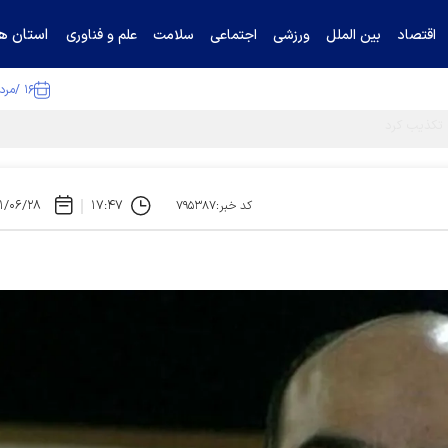
استان ها
اقتصاد
بین الملل
ورزشی
اجتماعی
سلامت
علم و فناوری
۱۶ /مرداد /۱۴۰۵
۱/۰۶/۲۸
۱۷:۴۷
کد خبر:۷۹۵۳۸۷