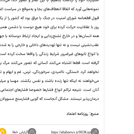
امتیازات خود را ازدست بدهیم! با این تفکر و تصور خدا می‌دان
نمونه‌هایی آورد که اتفاقا انعطاف‌های بجا و به‌موقع در سیاس
قبول قطعنامه شورای امنیت در جنگ با عراق بود که کشور را از یک
روز با عقلانیت حرکت کرده برای خود هیچ دوست یا دشمن همیش
همه انسان‌ها و در خارج تشنج‌زدایی و ایجاد ارتباط دوستانه با
عقب‌نشینی نیست و نه تنها تهدیدهای داخلی و خارجی را به ‌شد
با انواع تابوهای غیرضرور شرایط زندگی را واقعا سخت کرده ا
نخواهد کرد. خستگی، ناامیدی، سرخوردگی، ترس، غم و ابهام و تیرگ
می‌خواهند نه اینکه تنها زنده باشند و نفس بکشند. مهسا و میلی
آنان است. نتیجه تراکم انواع فشارها خصوصا فشارهای اجتماعی و
درمان‌پذیر نیستند. مشکل آنجاست که گویی فشارسنج مسوولان مع
منبع:
روزنامه اعتماد
گزارش خطا
https://aftabnews.ir/003Kup