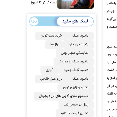
است / اگر تا امروز
ابطه را
مانده‌ایم، به‌خاطر
اجرا در
مردم ایران است
ین‌گونه
لینک های مفید
شمند و
دانلود اهنگ
خرید بیت کوین
پنجره دوجداره
راز بقا
د عبور
نمایندگی مجاز بوش
و بدون
دانلود آهنگ رز‌ موزیک
ملی به
دانلود آهنگ جدید
آلپاری
ام گشت
 وضع به
دانلود اهنگ
رزرو هتل خارجی
ی در آن
نکسو رمزارزی نوآور
ه نقطه
مسموم سازی آدرس های ارز دیجیتال
ک‌ترین
ریپل در مسیر رشد
هویت و
تحلیل قیمت کاردانو