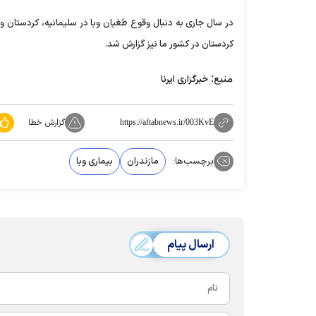
کردستان در کشور ما نیز گزارش شد.
منبع:
خبرگزاری ایرنا
گزارش خطا
https://aftabnews.ir/003KvE
برچسب‌ها:
مازندران
بیماری وبا
ارسال پیام