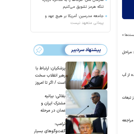
سازمان ملل: طرف‌ها را به مذاکره درباره
تنگه هرمز تشویق می‌کنیم
جامعه مدرسین: آمریکا بر هیچ عهد و
پیمانی متعهد نیست
سندها:
۰
پیشنهاد سردبیر
: مراحل
پزشکیان: ارتباط با
 از آب
رهبر انقلاب سخت
است / اگر تا امروز
مانده‌ایم، به‌خاطر
بقائی: بیانیه
مردم ایران است
ز تبعات
مشترک ایران و
عمان در مرحله
تدوین نهایی
 مراجعه
ترامپ:
است/ برنامه‌ای
گفت‌و‌گو‌های بسیار
برای سفر به قطر و