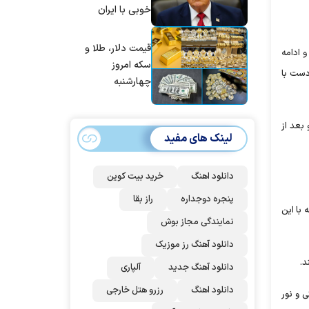
خوبی با ایران
پاکستان نداریم
داشتیم، اما آنها
نمی‌خواهند به آن
قیمت دلار، طلا و
 ادامه
اذعان کنند | اگر
سکه امروز
دست با
آنها دوباره زیر
چهارشنبه
توافق بزنند، ضربه
۱۴۰۵/۰۵/۱۴
سختی خواهند
خورد
بعد از
لینک های مفید
دانلود اهنگ
خرید بیت کوین
پنجره دوجداره
راز بقا
 با این
نمایندگی مجاز بوش
دانلود آهنگ رز‌ موزیک
د.
دانلود آهنگ جدید
آلپاری
دانلود اهنگ
رزرو هتل خارجی
 و نور