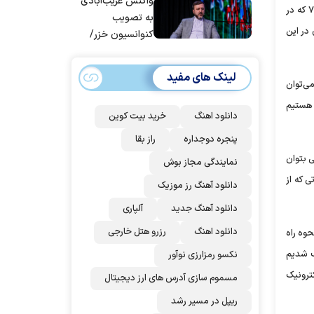
قوه قضاییه
واکنش غریب‌آبادی
وزیر ارتباطات و فناوری اطلاعات تصریح کرد: از سال گذشته اقدامات زیادی در راستای تحقق دولت الکترونیک صورت گرفته است. البته با بند «و» تبصره ۷ که در
به تصویب
در این
کنوانسیون خزر/
سهمیه ایران کم
می‌شود؟!
لینک های مفید
ی‌توان
 هستیم
دانلود اهنگ
خرید بیت کوین
پنجره دوجداره
راز بقا
ی بتوان
نمایندگی مجاز بوش
ی که از
دانلود آهنگ رز‌ موزیک
دانلود آهنگ جدید
آلپاری
دانلود اهنگ
رزرو هتل خارجی
حوه راه
دیبهشت ماه نهایی و ابلاغ شد. بر اساس جز ۴ بند و مکلف شدیم
نکسو رمزارزی نوآور
ترونیک
مسموم سازی آدرس های ارز دیجیتال
ریپل در مسیر رشد