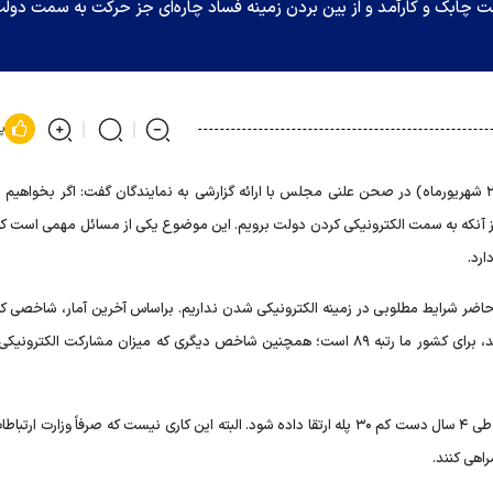
لت چابک و کارآمد و از بین بردن زمینه فساد چاره‌ای جز حرکت به سمت دول
پ
عیسی زارع پور صبح امروز (سه شنبه ۲۹ شهریورماه) در صحن علنی مجلس با ارائه گزارشی به نمایندگان گفت: اگر بخواهی
ریم جز آنکه به سمت الکترونیکی کردن دولت برویم. این موضوع یکی از مسائل مهمی است 
ارد.
حاضر شرایط مطلوبی در زمینه الکترونیکی شدن نداریم. براساس آخرین آمار، شاخصی که
الکترونیکی شدن و استقبال مردم از این خدمات را نشان می‌دهد، برای کشور ما رتبه ۸۹ است؛ همچنین شاخص دیگری که میزان مشارکت الک
زارع پور گفت: وعده من در آغاز کار این بود که این شاخص‌ها در طی ۴ سال دست کم ۳۰ پله ارتقا داده شود. البته این کاری نیست که صرفاً وزار
اهی کنند.