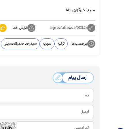
منبع:
خبرگزاری ایلنا
گزارش خطا
https://aftabnews.ir/003L2k
برچسب‌ها:
ترکیه
سوریه
سیدرضا صدرالحسینی
ارسال پیام