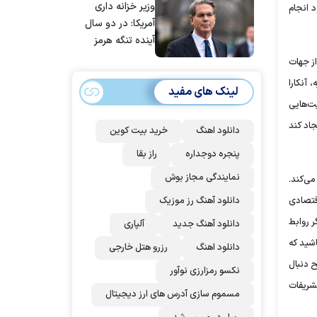
وزیر خزانه داری
د انجام
آمریکا: در دو سال
آینده تنگه هرمز
بی‌اهمیت خواهد
از جهات
شد
آنکارا
لینک های مفید
ت‌هایی
اد کند
دانلود اهنگ
خرید بیت کوین
پنجره دوجداره
راز بقا
نمایندگی مجاز بوش
می‌کند.
دانلود آهنگ رز‌ موزیک
قتصادی
ر روابط
دانلود آهنگ جدید
آلپاری
شید که
دانلود اهنگ
رزرو هتل خارجی
ح دنبال
نکسو رمزارزی نوآور
شریفات
مسموم سازی آدرس های ارز دیجیتال