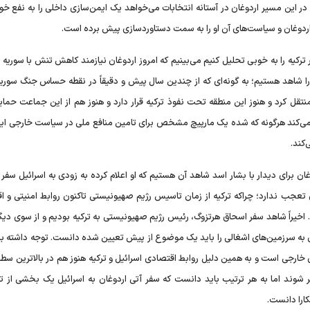
در این مسیر اردوغان در آستانه انتخابات می‌خواهد یک ایمن‌سازی داخلی را به نفع خو
اردوغان و سیاست‌های آن او را به سمت دستاوردسازی پیش برده است.
کیه را به خوبی تحلیل کنیم می‌بینیم که امروز اردوغان نیازمند کاهش تنش با سوریه 
ا شاهد هستیم؛ به گونه‌ای که از چندین سال پیش و دقیقاً در نقطه حساس جنگ سوریه، 
تقل کرد و هنوز این منطقه تحت نفوذ ترکیه قرار دارد و هنوز هم از این جماعت حمای
 می‌کند هرگونه که شده یک مارپیچ مشخص برای تامین منافع ملی‌ در سیاست خارجی ایج
کند.
ان برای دیدار با بشار اسد شاهد آن هستیم که او اعلام کرده به زودی به اسرائیل سفر 
 تعجب ندارد؛ چراکه ترکیه از زمان تاسیس رژیم صهیونیستی تاکنون روابط امنیتی و ا
 اخیراً شاهد سفر اسحاق هرتزوگ، رئیس رژیم صهیونیستی به ترکیه بودیم و از سوی دیگ
ن به سرزمین‌های اشغالی را باید یک موضوع از پیش تعیین شده دانست. توجه داشته با
ی خارجی است و به همین دلیل روابط اقتصادی اسرائیل و ترکیه هنوز هم در بالاترین سط
ر شوند اما به هر ترتیب باید دانست که سفر آتی اردوغان به اسرائیل یک بخشی از ت
کارا دانست.