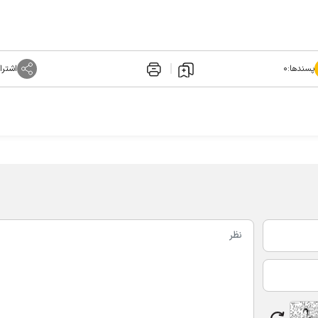
پسندها:
۰
اشترا