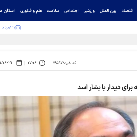
استان ها
اقتصاد
بین الملل
ورزشی
اجتماعی
سلامت
علم و فناوری
۱۷ /مرداد /۱۴۰۵
ا تکذیب کرد
۱/۰۶/۳۱
۰۷:۰۶
کد خبر:۷۹۵۸۷۸
رای دیدار با بشار اسد