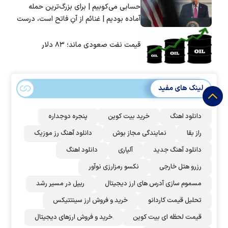
حسابی می‌کوبیم | برای بزرگ‌ترین حمله
آماده بودیم | غنائم از آنِ فاتح است، درست
است؟
قیمت نفت صعودی ماند؛ ۸۳ دلار
لینک های مفید
دانلود اهنگ
خرید بیت کوین
پنجره دوجداره
راز بقا
نمایندگی مجاز بوش
دانلود آهنگ رز‌ موزیک
دانلود آهنگ جدید
آلپاری
دانلود اهنگ
رزرو هتل خارجی
نکسو رمزارزی نوآور
مسموم سازی آدرس های ارز دیجیتال
ریپل در مسیر رشد
تحلیل قیمت کاردانو
خرید و فروش ارز سینتتیکس
قیمت لحظه ای بیت کوین
خرید و فروش ارزهای دیجیتال