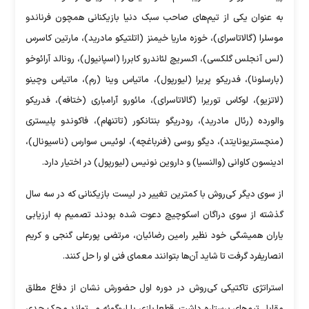
به عنوان یکی از تیم‌های صاحب سبک دنیا بازیکنانی همچون فرناندو
موسلرا (گالاتاسرای)، خوزه ماریا خیمنز (اتلتیکو مادرید)، مارتین کاسرس
(لس آنجلس گلکسی)، اکسریچ لئاندرو کابررا (اسپانیول)، رونالد آرائوخو
(بارسلونا)، فدریکو پریرا (لیورپول)، ماتیاس وینا (رم)، ماتیاس وچینو
(لاتزیو)، لوکاس توریرا (گالاتاسرای)، مائورو آرامباری (ختافه)، فدریکو
والورده (رئال مادرید)، رودریگو بنتانکور (تاتنهام)، فاکوندو پلیستری
(منچستریونایتد)، دیگو روسی (فنرباغچه)، لوئیس سوارس (ناسیونال)،
ادینسون کاوانی (والنسیا) و داروین نونیس (لیورپول) در اختیار دارد.
از سوی دیگر کی‌روش با کمترین تغییر در لیست بازیکنانی که در سه سال
گذشته از سوی دراگان اسکوچیچ دعوت شده بودند تصمیم به ارزیابی
یاران همیشگی خود نظیر رامین رضائیان، مرتضی پورعلی گنجی و کریم
انصاریفرد گرفت تا شاید آن‌ها بتوانند معمای فنی او را حل کنند.
استراتژی تاکتیکی کی‌روش در دوره اول حضورش نشان از دفاع مطلق