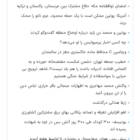
امضای توافقنامه مکه؛ دفاع مشترک بین عربستان، پاکستان و ترکیه
آمریکا: پوتین ممکن است با یک حمله محدود، عزم ناتو را محک
بزند
پوتین و محمد بن زاید درباره اوضاع منطقه گفت‌وگو کردند
چه کسی اخبار پرسپولیس را لو می‌دهد؟
ویتامین C محافظ ماده خاکستری مغز در سالمندان
خطیب جمعه تهران: دشمن شکست مفتضحانه خورده و به
التماس افتاده؛ ادبیات باخت را هم بلد نیست!/ شاهد ترویج بی
حیایی با سواستفاده از شرایط جنگی هستیم
واکنش محمد مهاجری به اظهارات جنجالی باقر خرازی: لباس دین
را از تن بیرون کنید
ژیلا هدائی درگذشت
لغو افزایش تعرفه و تصاعد پلکانی بهای برق مشترکین کشاورزی
یونیسف: ۳۰۰ کودک طی ۳۰۰ روز آتش بس در غزه به شهادت
رسیده اند
پیش بینی هوای چهارمحال و بختیاری تا اواسط هفته آینده