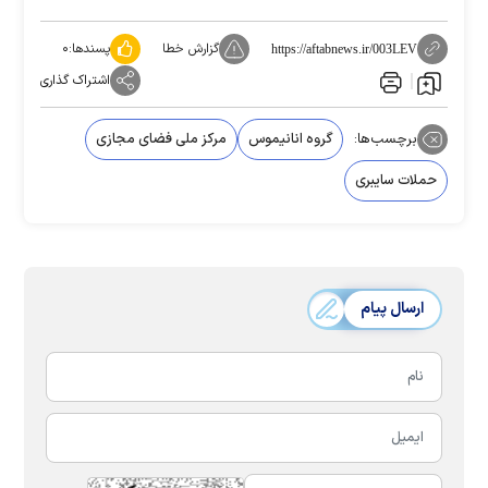
گزارش خطا
پسندها:
۰
https://aftabnews.ir/003LEV
اشتراک گذاری
برچسب‌ها:
گروه انانیموس
مرکز ملی فضای مجازی
حملات سایبری
ارسال پیام