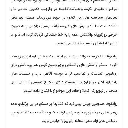
آشکارا یا به مقام های آمریکا گفته ایم، رویکرد بنیادین روسیه در باره این
موضوع تغییری نکرده و همانند گذشته در چارچوب دکترین نظامی ما و
بنیادهای سیاست های این کشور در حوزه بازدارندگی هسته ای، باقی
مانده است.اما راه و روش های غیرمسئولانه، بسیار تهاجمی و به صورت
افراطی زورگویانه واشنگتن، همه را به خط خطرناکی نزدیک کرده است و ما
در باره ادامه این مسیر، هشدار می دهیم.
ریابکوف با نادرست خواندن ادعاهای ایالات متحده در باره انزوای روسیه،
افزود: مسکو از تلاش های واشنگتن برای بسیج کردن هم پیمانانش برای
رویارویی شدیدتر و تهاجمی تر با روسیه آگاهی دارد و نشست های
بلندپایه اخیر در چارچوب نشست عادی مجمع عمومی سازمان ملل
متحد در نیویورک، کاملا و قطعا این موضوع را نشان داده است.
ریابکوف همچنین پیش بینی کرد که فشارها بر مسکو در پی برگزاری همه
پرسی هایی در جمهوری های مردمی لوگانسک و دونتسک و منطقه خرسون
و بخش های آزاد شدن منطقه زاپوروژیا افزایش یابد.