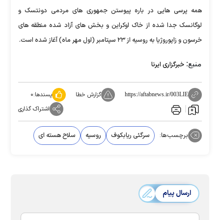
همه پرسی هایی در باره پیوستن جمهوری های مردمی دونتسک و
لوگانسک جدا شده از خاک اوکراین و بخش های آزاد شده منطقه های
خرسون و زاپوروژیا به روسیه از ۲۳ سپتامبر (اول مهر ماه) آغاز شده است.
منبع:
خبرگزاری ایرنا
گزارش خطا
پسندها:
۰
https://aftabnews.ir/003LIE
اشتراک گذاری
برچسب‌ها:
سرگئی ریابکوف
روسیه
سلاح هسته ای
ارسال پیام