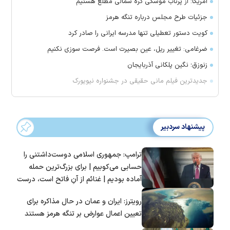
آمریکا: از پرتاب موشکی کره شمالی مطلع هستیم
جزئیات طرح مجلس درباره تنگه هرمز
کویت دستور تعطیلی تنها مدرسه ایرانی را صادر کرد
ضرغامی: تغییر ریل، عین بصیرت است. فرصت سوزی نکنیم
زنوزق؛ نگین پلکانی آذربایجان
جدیدترین فیلم مانی حقیقی در جشنواره نیویورک
پیشنهاد سردبیر
ترامپ: جمهوری اسلامی دوست‌داشتنی را
حسابی می‌کوبیم | برای بزرگ‌ترین حمله
آماده بودیم | غنائم از آنِ فاتح است، درست
است؟
رویترز: ایران و عمان در حال مذاکره برای
تعیین اعمال عوارض بر تنگه هرمز هستند