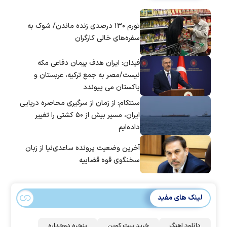
تورم ۱۳۰ درصدی زنده ماندن/ شوک به
سفره‌های خالی کارگران
فیدان: ایران هدف پیمان دفاعی مکه
نیست/مصر به جمع ترکیه، عربستان و
پاکستان می پیوندد
سنتکام: از زمان از سرگیری محاصره دریایی
ایران، مسیر بیش از ۵۰ کشتی را تغییر
داده‌ایم
آخرین وضعیت پرونده ساعدی‌نیا از زبان
سخنگوی قوه قضاییه
لینک های مفید
دانلود اهنگ
خرید بیت کوین
پنجره دوجداره