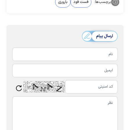
برچسب‌ها:
فست فود
باروری
ارسال پیام