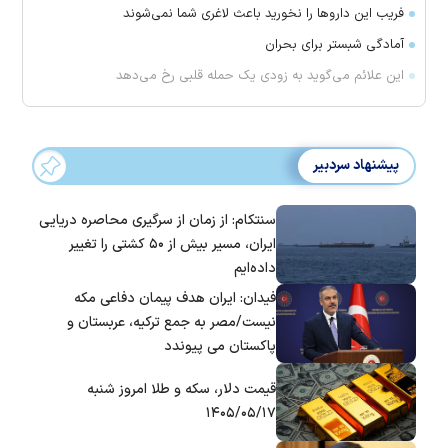
فریب این دارو‌ها را نخورید باعث لاغری شما نمی‌شوند
آمادگی شبستر برای بحران
این علائم می‌گوید به زودی یک حمله قلبی رخ می‌دهد
پیشنهاد سردبیر
سنتکام: از زمان از سرگیری محاصره دریایی
ایران، مسیر بیش از ۵۰ کشتی را تغییر
داده‌ایم
فیدان: ایران هدف پیمان دفاعی مکه
نیست/مصر به جمع ترکیه، عربستان و
پاکستان می پیوندد
قیمت دلار، سکه و طلا امروز شنبه
۱۴۰۵/۰۵/۱۷