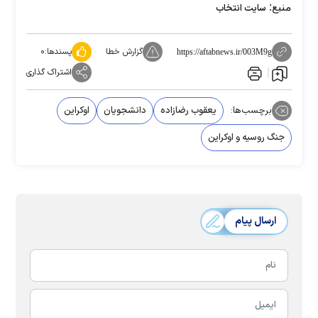
منبع:
سایت انتخاب
گزارش خطا
پسندها:
۰
https://aftabnews.ir/003M9g
اشتراک گذاری
برچسب‌ها:
یعقوب رضازاده
دانشجویان
اوکراین
جنگ روسیه و اوکراین
ارسال پیام