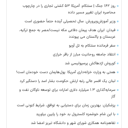
روز ۱۶۲ جنگ | سنتکام: آمریکا ۵۳ کشتی تجاری را در چارچوب
محاصره ایران تغییر مسیر داده
وزیر آموزش‌وپرورش: سال تحصیلی آینده حتماً حضوری است
فیدان: ایران هدف پیمان دفاعی مکه نیست/مصر به جمع ترکیه،
عربستان و پاکستان می پیوندد
سفر فرمانده سنتکام به تل آویو
انتقاد جامعه روحانیت مبارز از باقر خرازی
کوروش اژدهاکش پرسپولیسی شد
همتی به وزارت خزانه‌داری آمریکا: پول‌هایمان دست خودمان است!
لبنان یک افسر عالی رتبه ارتش حکومت بشار اسد را دستگیر کرد
سرمایه‌گذاری ۱.۳ میلیارد دلاری امارات برای توسعه ناوگان نفت و
گاز
پزشکیان: بهترین زمان برای دستیابی به توافق، شرایط کنونی است
با این شام خوشمزه کلسترول بد خود را پایین بیاورید
تفاهم‌نامه همکاری شورای شهر و دانشگاه تبریز امضا شد