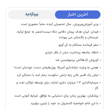
پربازدید
آخرین اخبار
وزیر آموزش‌وپرورش: سال تحصیلی آینده حتماً حضوری است
فیدان: ایران هدف پیمان دفاعی مکه نیست/مصر به جمع ترکیه،
عربستان و پاکستان می پیوندد
سفر فرمانده سنتکام به تل آویو
انتقاد جامعه روحانیت مبارز از باقر خرازی
کوروش اژدهاکش پرسپولیسی شد
همتی به وزارت خزانه‌داری آمریکا: پول‌هایمان دست خودمان است!
لبنان یک افسر عالی رتبه ارتش حکومت بشار اسد را دستگیر کرد
سرمایه‌گذاری ۱.۳ میلیارد دلاری امارات برای توسعه ناوگان نفت و
گاز
پزشکیان: بهترین زمان برای دستیابی به توافق، شرایط کنونی است
با این شام خوشمزه کلسترول بد خود را پایین بیاورید